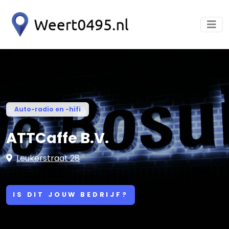
Auto-radio en -hifi
ATTCaffe B.V.
Leukerstraat 28
IS DIT JOUW BEDRIJF?