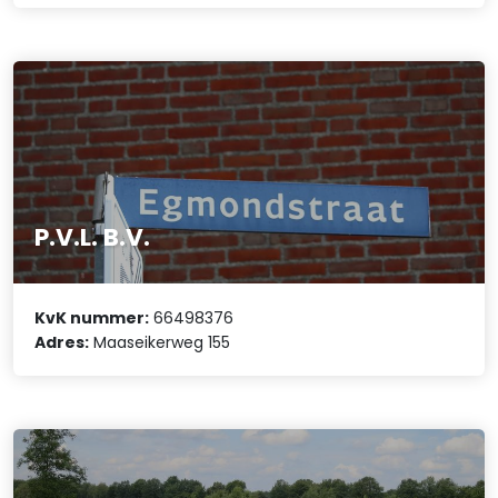
P.V.L. B.V.
KvK nummer:
66498376
Adres:
Maaseikerweg 155