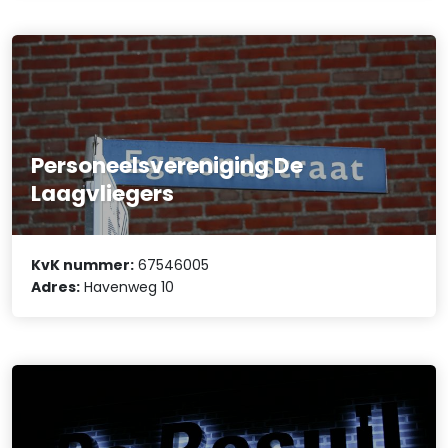
Personeelsvereniging De
Laagvliegers
KvK nummer:
67546005
Adres:
Havenweg 10