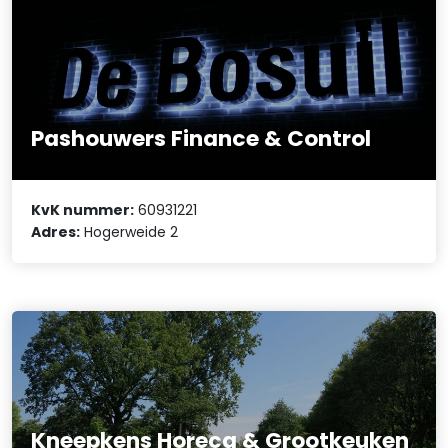
Pashouwers Finance & Control
KvK nummer:
60931221
Adres:
Hogerweide 2
Kneepkens Horeca & Grootkeuken