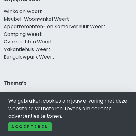
Winkelen Weert
Meubel-Woonwinkel Weert
Appartementen- en Kamerverhuur Weert
Camping Weert
Overnachten Weert
Vakantiehuis Weert
Bungalowpark Weert
Thema’s
Klussenbedrijf Weert
We gebruiken cookies om jouw ervaring met deze
Notarissen Weert
website te verbeteren, tevens om gerichte
Taxateurs Weert
advertenties te tonen.
Schoonmaakbedrijf Weert
Makelaars Weert
ACCEPTEREN