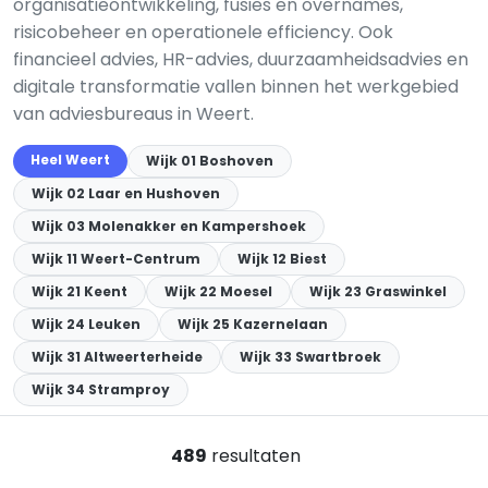
organisatieontwikkeling, fusies en overnames,
risicobeheer en operationele efficiency. Ook
financieel advies, HR-advies, duurzaamheidsadvies en
digitale transformatie vallen binnen het werkgebied
van adviesbureaus in Weert.
Heel Weert
Wijk 01 Boshoven
Wijk 02 Laar en Hushoven
Wijk 03 Molenakker en Kampershoek
Wijk 11 Weert-Centrum
Wijk 12 Biest
Wijk 21 Keent
Wijk 22 Moesel
Wijk 23 Graswinkel
Wijk 24 Leuken
Wijk 25 Kazernelaan
Wijk 31 Altweerterheide
Wijk 33 Swartbroek
Wijk 34 Stramproy
489
resultaten