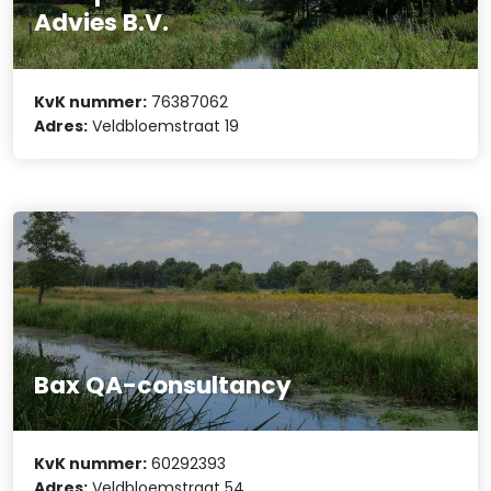
Advies B.V.
KvK nummer:
76387062
Adres:
Veldbloemstraat 19
Bax QA-consultancy
KvK nummer:
60292393
Adres:
Veldbloemstraat 54