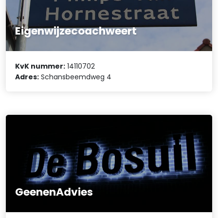
Eigenwijzecoachweert
KvK nummer:
14110702
Adres:
Schansbeemdweg 4
GeenenAdvies