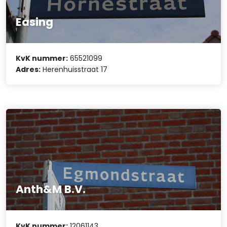
Easing
KvK nummer:
65521099
Adres:
Herenhuisstraat 17
Anth&M B.V.
KvK nummer:
12061143