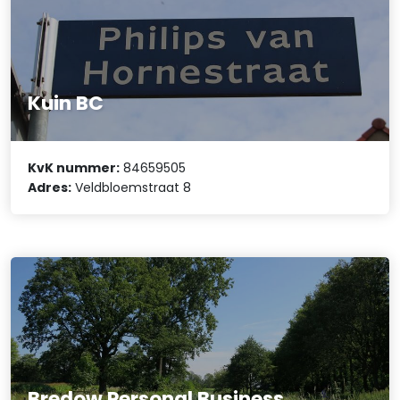
Kuin BC
KvK nummer:
84659505
Adres:
Veldbloemstraat 8
Bredow Personal Business