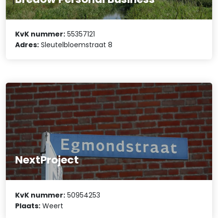
KvK nummer:
55357121
Adres:
Sleutelbloemstraat 8
NextProject
KvK nummer:
50954253
Plaats:
Weert