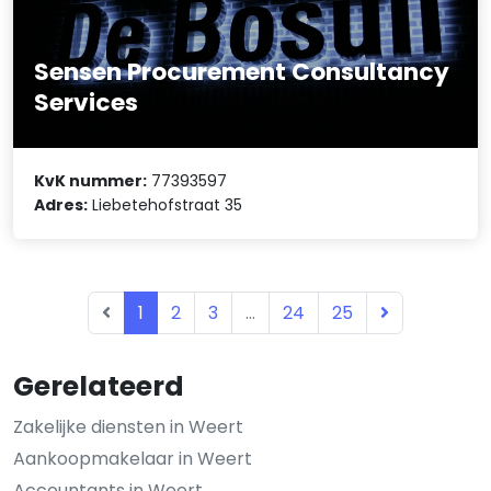
Sensen Procurement Consultancy
Services
KvK nummer:
77393597
Adres:
Liebetehofstraat 35
1
2
3
...
24
25
Gerelateerd
Zakelijke diensten in Weert
Aankoopmakelaar in Weert
Accountants in Weert