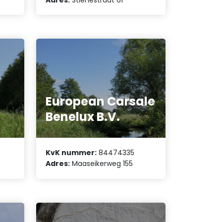
European Carsale
Benelux B.V.
KvK nummer:
84474335
Adres:
Maaseikerweg 155