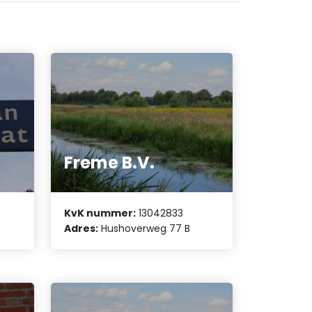
Freme B.V.
KvK nummer:
13042833
Adres:
Hushoverweg 77 B