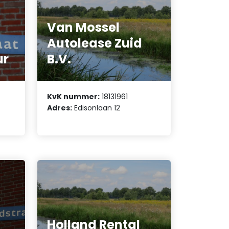
Van Mossel
Autolease Zuid
ur
B.V.
KvK nummer:
18131961
Adres:
Edisonlaan 12
Holland Rental