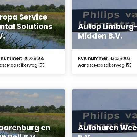
ropa Service
ntal Solutions
Autop Limburg
V.
Midden B.V.
 nummer:
30228665
KvK nummer:
13038003
es:
Maaseikerweg 155
Adres:
Maaseikerweg 155
aarenburg en
Autohuren Wee