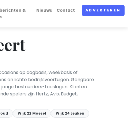
berichten &
Nieuws
Contact
ADVERTEREN
s
eert
ccasions op dagbasis, weekbasis of
s en lichte bedrijfsvoertuigen. Gangbare
en jonge bestuurders-toeslagen. Klanten
e spelers zijn Hertz, Avis, Budget,
woud
Wijk 22 Moesel
Wijk 24 Leuken