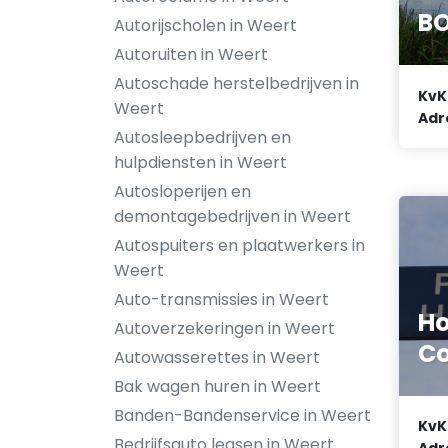
BO
Autorijscholen in Weert
Autoruiten in Weert
Autoschade herstelbedrijven in
KvK
Weert
Adr
Autosleepbedrijven en
hulpdiensten in Weert
Autosloperijen en
demontagebedrijven in Weert
Autospuiters en plaatwerkers in
Weert
Auto-transmissies in Weert
Ho
Autoverzekeringen in Weert
Co
Autowasserettes in Weert
Bak wagen huren in Weert
Banden-Bandenservice in Weert
KvK
Bedrijfsauto leasen in Weert
Adr