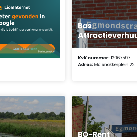
Bas
Attractieverhu
KvK nummer:
12067597
Adres:
Molenakkerplein 22
BO-Rent