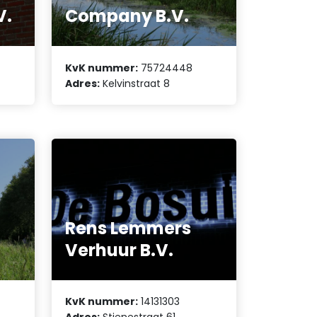
V.
Company B.V.
KvK nummer:
75724448
Adres:
Kelvinstraat 8
Rens Lemmers
Verhuur B.V.
KvK nummer:
14131303
Adres:
Stienestraat 61