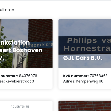
ultaten
nkstation
ert Boshoven
V.
GJL Cars B.V.
 nummer:
84076976
KvK nummer:
70768463
es:
Kevelaerstraat 3
Adres:
Kempenweg 110
ADVERTENTIE