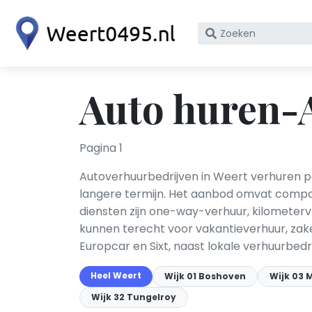
Zoek
op
bedrijfsnaam
of
Auto huren-
KvK
nummer
Pagina 1
Autoverhuurbedrijven in Weert verhuren p
langere termijn. Het aanbod omvat compac
diensten zijn one-way-verhuur, kilometerv
kunnen terecht voor vakantieverhuur, zake
Europcar en Sixt, naast lokale verhuurbedr
Heel Weert
Wijk 01 Boshoven
Wijk 03
Wijk 32 Tungelroy