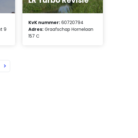
LR Turbo Revisie
KvK nummer:
60720794
t 9
Adres:
Graafschap Hornelaan
157 C