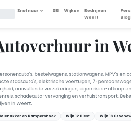
Snel naar
SBI
Wijken
Bedrijven
Pers
Weert
Blog
Autoverhuur in W
ersonenauto's, bestelwagens, stationwagens, MPV's en o
te stadsauto's, elektrische voertuigen, 7-persoonswagen
rijheid, aanvullende verzekeringen, eigen risico-afkoop 
nreis, schadeauto-vervanging en verhuistransport. Bekend
ijven in Weert.
 Molenakker en Kampershoek
Wijk 12 Biest
Wijk 13 Groene