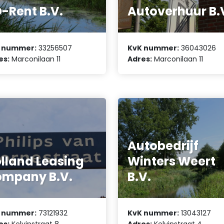
-Rent B.V.
Autoverhuur B.
 nummer:
33256507
KvK nummer:
36043026
es:
Marconilaan 11
Adres:
Marconilaan 11
Autobedrijf
lland Leasing
Winters Weert
mpany B.V.
B.V.
 nummer:
73121932
KvK nummer:
13043127
es:
Kelvinstraat 8
Adres:
Kelvinstraat 4