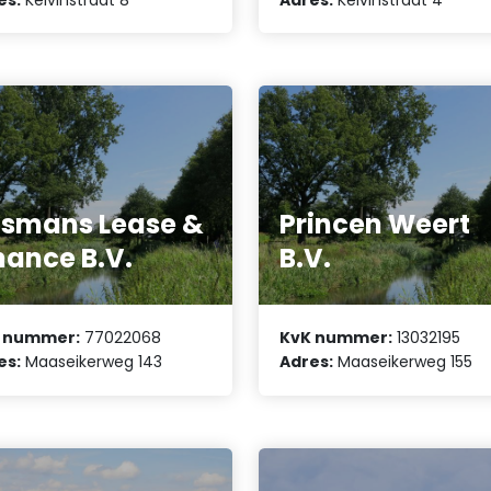
smans Lease &
Princen Weert
nance B.V.
B.V.
 nummer:
77022068
KvK nummer:
13032195
es:
Maaseikerweg 143
Adres:
Maaseikerweg 155