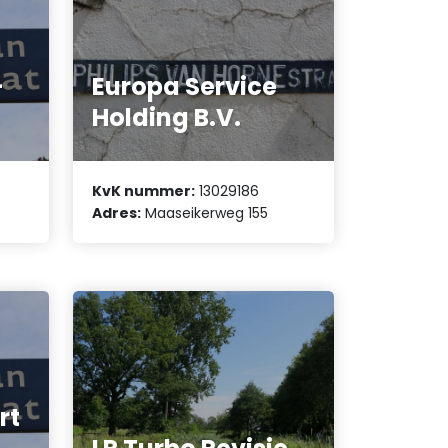
-
Europa Service
Holding B.V.
KvK nummer:
13029186
Adres:
Maaseikerweg 155
rt