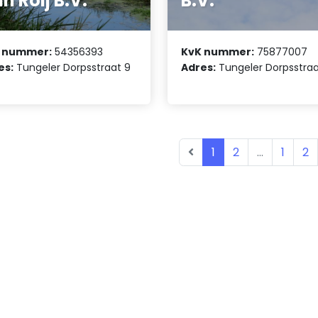
n Roij B.V.
B.V.
 nummer:
54356393
KvK nummer:
75877007
es:
Tungeler Dorpsstraat 9
Adres:
Tungeler Dorpsstraa
1
2
...
1
2