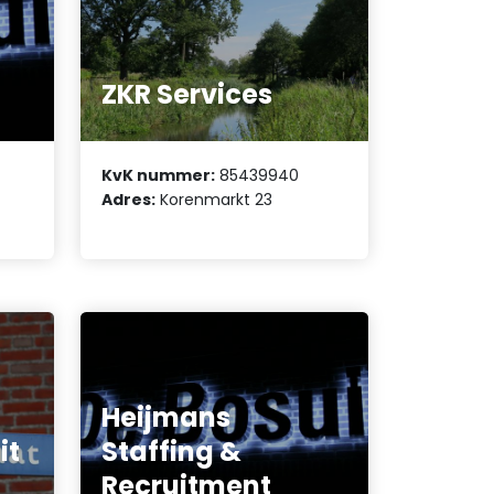
ZKR Services
KvK nummer:
85439940
Adres:
Korenmarkt 23
Heijmans
it
Staffing &
Recruitment