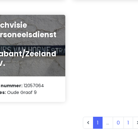
chvisie
rsoneelsdienst
n
abant/Zeeland
V.
 nummer:
12057064
es:
Oude Graaf 9
1
...
0
1