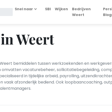
Snel naar
SBI
Wijken
Bedrijven
Pers
Weert
Blog
in Weert
 Weert bemiddelen tussen werkzoekenden en werkgevers v
n omvatten vacaturebeheer, sollicitatiebegeleiding, com
ecialiseerd in tijdelijke arbeid, payrolling, uitzendkracht
rden vaak afzonderlijk bediend. Ook loopbaancoaching, o
talentmanagers.