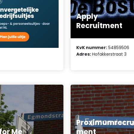
Apply
Recruitment
KvK nummer:
54859506
Adres:
Hofakkerstraat 3
Proximumrecru
 for Me
ment