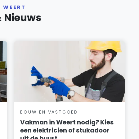
R WEERT
& Nieuws
BOUW EN VASTGOED
Vakman in Weert nodig? Kies
een elektricien of stukadoor
uit de buurt