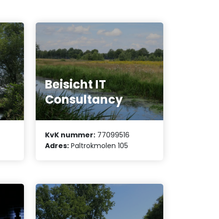
Beisicht IT
Consultancy
KvK nummer:
77099516
Adres:
Paltrokmolen 105