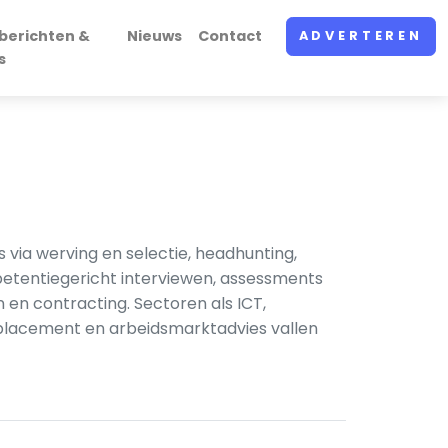
berichten &
Nieuws
Contact
ADVERTEREN
s
ia werving en selectie, headhunting,
petentiegericht interviewen, assessments
en en contracting. Sectoren als ICT,
utplacement en arbeidsmarktadvies vallen