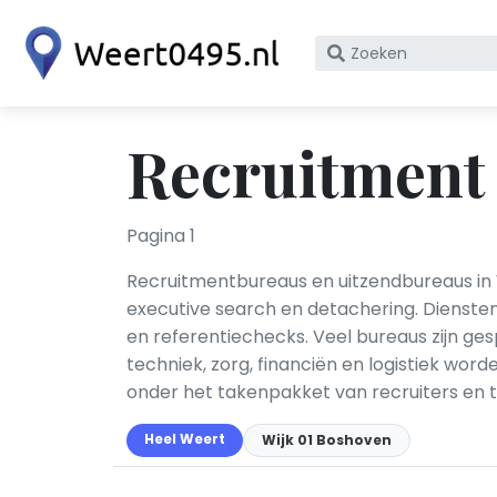
Zoek
op
bedrijfsnaam
of
Recruitment 
KvK
nummer
Pagina 1
Recruitmentbureaus en uitzendbureaus in
executive search en detachering. Dienste
en referentiechecks. Veel bureaus zijn gesp
techniek, zorg, financiën en logistiek wo
onder het takenpakket van recruiters en 
Heel Weert
Wijk 01 Boshoven