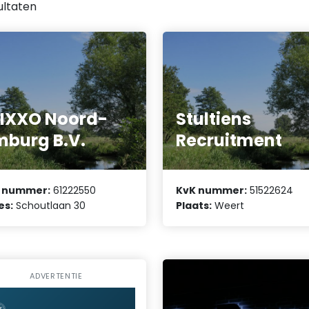
ultaten
IXXO Noord-
Stultiens
mburg B.V.
Recruitment
 nummer:
61222550
KvK nummer:
51522624
es:
Schoutlaan 30
Plaats:
Weert
ADVERTENTIE