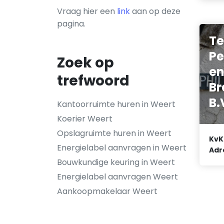
Vraag hier een
link
aan op deze
pagina.
Te
Pe
Zoek op
e
trefwoord
Br
B.
Kantoorruimte huren in Weert
Koerier Weert
Opslagruimte huren in Weert
KvK
Energielabel aanvragen in Weert
Adr
Bouwkundige keuring in Weert
Energielabel aanvragen Weert
Aankoopmakelaar Weert