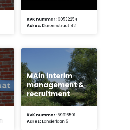
KvK nummer:
60532254
Adres:
Klaroenstraat 42
MAin interim
management &
recruitment
KvK nummer:
59916591
11
Adres:
Lansierlaan 5