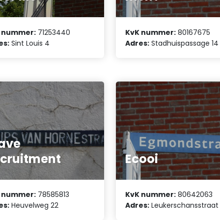
 nummer:
71253440
KvK nummer:
80167675
es:
Sint Louis 4
Adres:
Stadhuispassage 14
ave
cruitment
Ecooi
 nummer:
78585813
KvK nummer:
80642063
es:
Heuvelweg 22
Adres:
Leukerschansstraat 