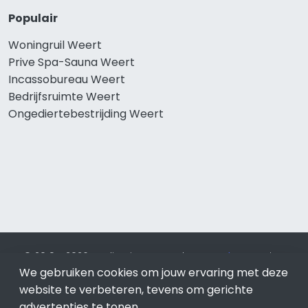
Populair
Woningruil Weert
Prive Spa-Sauna Weert
Incassobureau Weert
Bedrijfsruimte Weert
Ongediertebestrijding Weert
© 2019 - 2026 Realisatie en SEO door
SEO-bureau
Lion
We gebruiken cookies om jouw ervaring met deze
Internet. Betaal alleen voor bewezen resultaten?
SEO
optimalisatie No Cure No Pay
.
Weert
is onderdeel van Lion
website te verbeteren, tevens om gerichte
Internet.
advertenties te tonen.