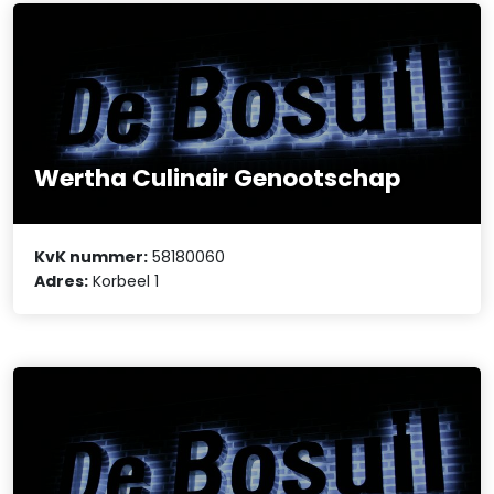
Wertha Culinair Genootschap
KvK nummer:
58180060
Adres:
Korbeel 1