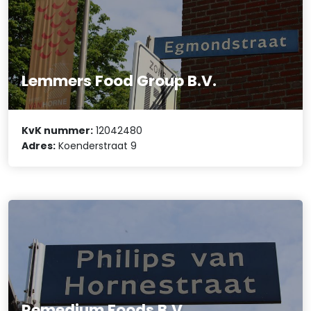
Lemmers Food Group B.V.
KvK nummer:
12042480
Adres:
Koenderstraat 9
Remedium Foods B.V.