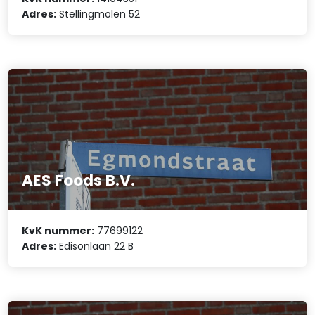
Adres:
Stellingmolen 52
AES Foods B.V.
KvK nummer:
77699122
Adres:
Edisonlaan 22 B