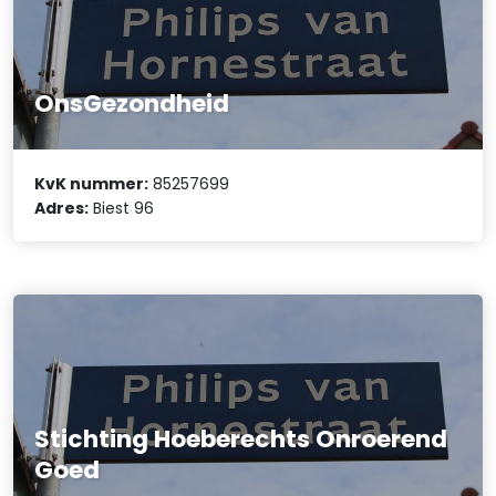
OnsGezondheid
KvK nummer:
85257699
Adres:
Biest 96
Stichting Hoeberechts Onroerend
Goed