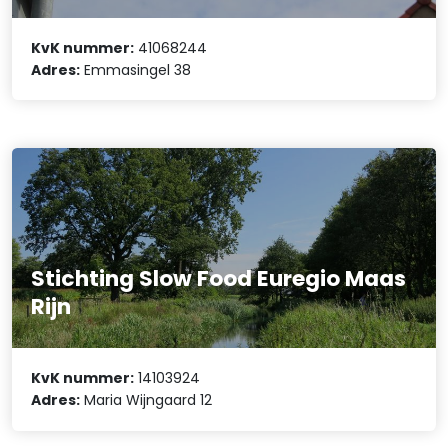
KvK nummer:
41068244
Adres:
Emmasingel 38
Stichting Slow Food Euregio Maas
Rijn
KvK nummer:
14103924
Adres:
Maria Wijngaard 12