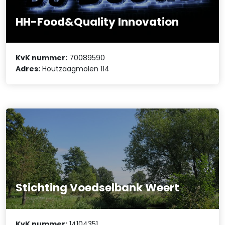
HH-Food&Quality Innovation
KvK nummer:
70089590
Adres:
Houtzaagmolen 114
Stichting Voedselbank Weert
KvK nummer:
14104351