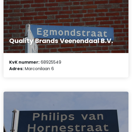
Quality Brands Veenendaal B.V.
KvK nummer:
68925549
Adres:
Marconilaan 6