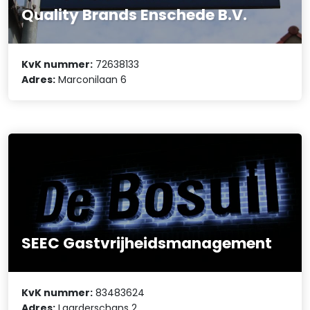
Quality Brands Enschede B.V.
KvK nummer:
72638133
Adres:
Marconilaan 6
SEEC Gastvrijheidsmanagement
KvK nummer:
83483624
Adres:
Laarderschans 2