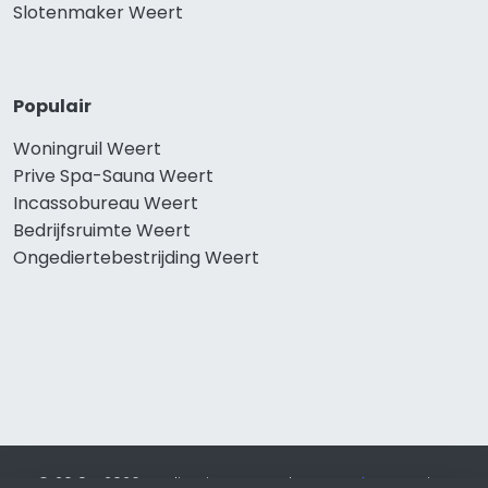
Slotenmaker Weert
Populair
Woningruil Weert
Prive Spa-Sauna Weert
Incassobureau Weert
Bedrijfsruimte Weert
Ongediertebestrijding Weert
© 2019 - 2026 Realisatie en SEO door
SEO-bureau
Lion