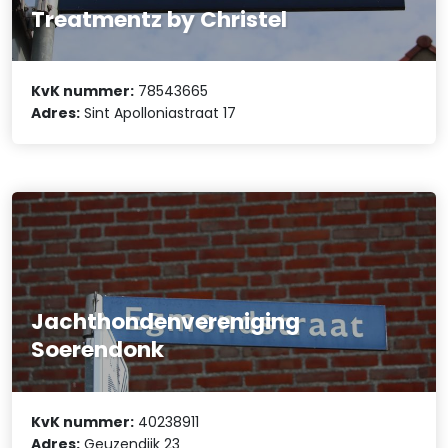
Treatmentz by Christel
KvK nummer:
78543665
Adres:
Sint Apolloniastraat 17
Jachthondenvereniging
Soerendonk
KvK nummer:
40238911
Adres:
Geuzendijk 23