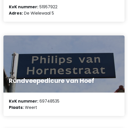
KvK nummer:
51957922
Adres:
De Wielewaal 5
Rundveepedicure van Hoef
KvK nummer:
69748535
Plaats:
Weert