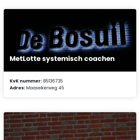
MetLotte systemisch coachen
KvK nummer:
85136735
Adres:
Maaseikerweg 45