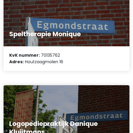
Speltherapie Monique
KvK nummer:
70135762
Adres:
Houtzaagmolen 16
Logopediepraktijk Danique
Kluijtmans