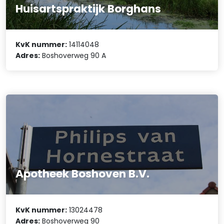
Huisartspraktijk Borghans
KvK nummer:
14114048
Adres:
Boshoverweg 90 A
Apotheek Boshoven B.V.
KvK nummer:
13024478
Adres:
Boshoverweg 90