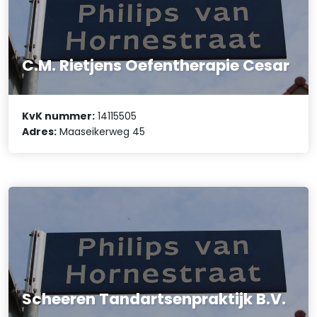
C.M. Rietjens Oefentherapie Cesar
KvK nummer:
14115505
Adres:
Maaseikerweg 45
Scheeren Tandartsenpraktijk B.V.