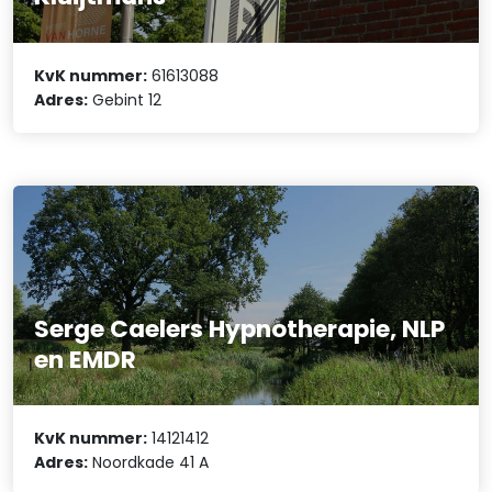
KvK nummer:
61613088
Adres:
Gebint 12
Serge Caelers Hypnotherapie, NLP
en EMDR
KvK nummer:
14121412
Adres:
Noordkade 41 A