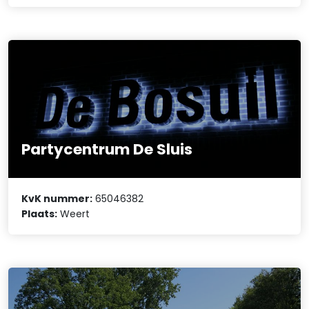
Partycentrum De Sluis
KvK nummer:
65046382
Plaats:
Weert