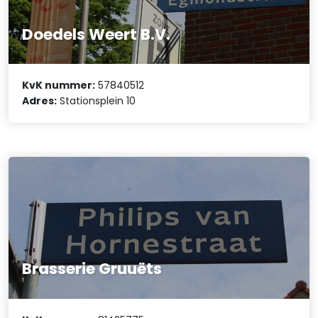
Doedels Weert B.V.
KvK nummer:
57840512
Adres:
Stationsplein 10
Brasserie Gruuëts