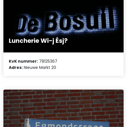
Luncherie Wi-j Ésj?
KvK nummer:
78125367
Adres:
Nieuwe Markt 20