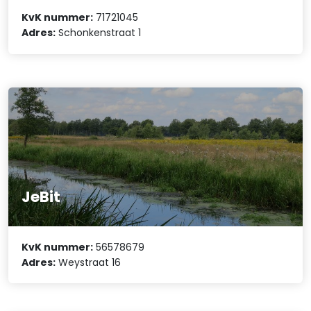
KvK nummer:
71721045
Adres:
Schonkenstraat 1
JeBit
KvK nummer:
56578679
Adres:
Weystraat 16