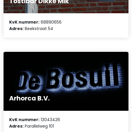
Tostibar Dikke Mik
KvK nummer:
68890656
Adres:
Beekstraat 54
Arhorca B.V.
KvK nummer:
13043426
Adres:
Parallelweg 101