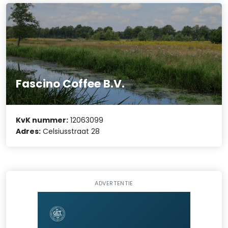
Fascino Coffee B.V.
KvK nummer:
12063099
Adres:
Celsiusstraat 28
ADVERTENTIE