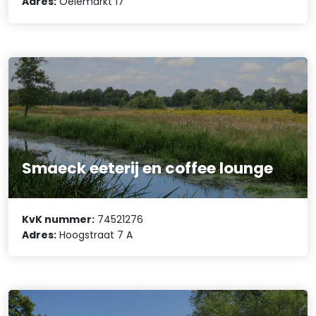
Adres:
Oelemarkt 17
Smaeck eeterij en coffee lounge
KvK nummer:
74521276
Adres:
Hoogstraat 7 A