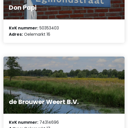
Don Papi
KvK nummer:
50353403
Adres:
Oelemarkt 16
de Brouwer Weert B.V.
KvK nummer:
74314696