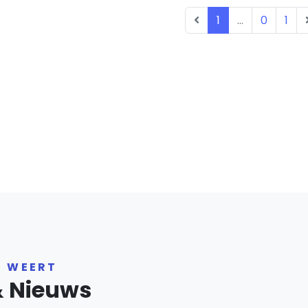
1
...
0
1
R WEERT
& Nieuws