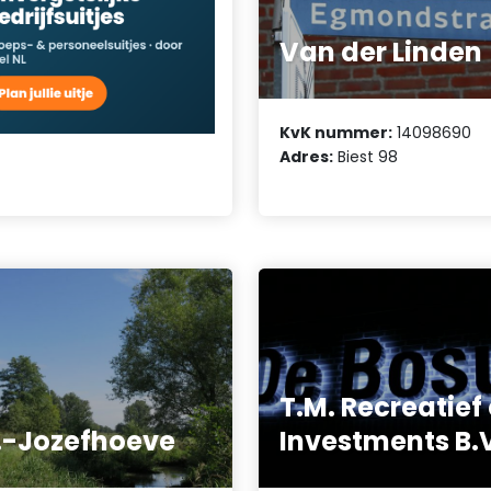
Van der Linden
KvK nummer:
14098690
Adres:
Biest 98
T.M. Recreatief
.-Jozefhoeve
Investments B.