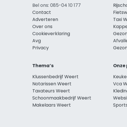
Bel ons: 085-04 10 177
Rijsc
Contact
Fiets
Adverteren
Taxi 
Over ons
Kappe
Cookieverklaring
Gezon
Avg
Afval
Privacy
Gezon
Thema’s
Onze 
Klussenbedrijf Weert
Keuke
Notarissen Weert
Vca W
Taxateurs Weert
Kledi
Schoonmaakbedrijf Weert
Websi
Makelaars Weert
Sport