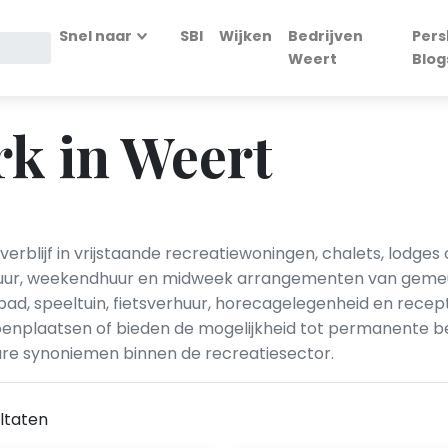
Snel naar
SBI
Wijken
Bedrijven
Pers
Weert
Blog
k in Weert
rblijf in vrijstaande recreatiewoningen, chalets, lodge
uur, weekendhuur en midweek arrangementen van gemeub
ad, speeltuin, fietsverhuur, horecagelegenheid en recep
enplaatsen of bieden de mogelijkheid tot permanente be
are synoniemen binnen de recreatiesector.
ltaten