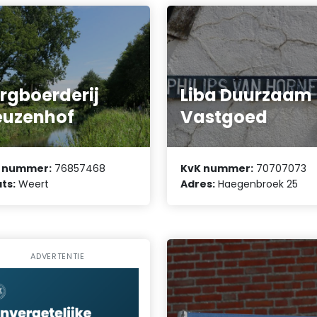
rgboerderij
Liba Duurzaam
euzenhof
Vastgoed
 nummer:
76857468
KvK nummer:
70707073
ts:
Weert
Adres:
Haegenbroek 25
ADVERTENTIE