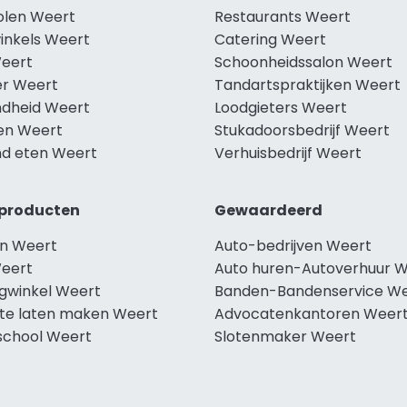
holen Weert
Restaurants Weert
winkels Weert
Catering Weert
Weert
Schoonheidssalon Weert
r Weert
Tandartspraktijken Weert
dheid Weert
Loodgieters Weert
len Weert
Stukadoorsbedrijf Weert
d eten Weert
Verhuisbedrijf Weert
producten
Gewaardeerd
n Weert
Auto-bedrijven Weert
eert
Auto huren-Autoverhuur 
ngwinkel Weert
Banden-Bandenservice W
te laten maken Weert
Advocatenkantoren Weer
school Weert
Slotenmaker Weert