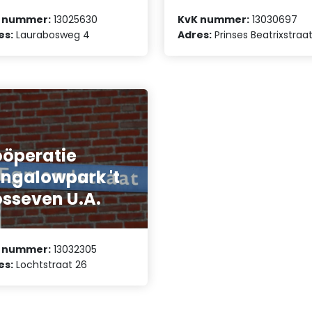
 nummer:
13025630
KvK nummer:
13030697
es:
Laurabosweg 4
Adres:
Prinses Beatrixstraat
öperatie
ngalowpark 't
sseven U.A.
 nummer:
13032305
es:
Lochtstraat 26