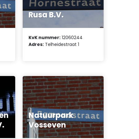
Rusa B.V.
KvK nummer:
12060244
Adres:
Telheidestraat 1
 en
Natuurpark
V.
Vosseven