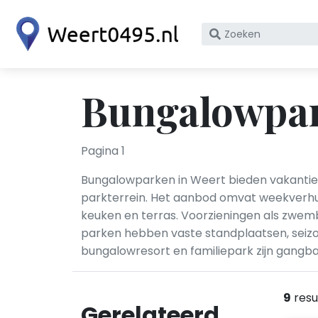
Zoek
op
bedrijfsnaam
of
Bungalowpar
KvK
nummer
Pagina 1
Bungalowparken in Weert bieden vakantieve
parkterrein. Het aanbod omvat weekverh
keuken en terras. Voorzieningen als zwemb
parken hebben vaste standplaatsen, seizo
bungalowresort en familiepark zijn gangb
9
resu
Gerelateerd