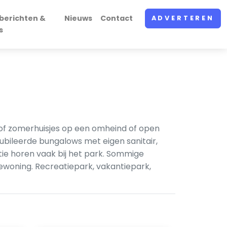
berichten &
Nieuws
Contact
ADVERTEREN
s
s of zomerhuisjes op een omheind of open
ileerde bungalows met eigen sanitair,
tie horen vaak bij het park. Sommige
woning. Recreatiepark, vakantiepark,