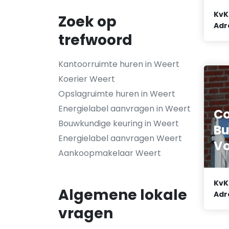
KvK
Zoek op
Adr
trefwoord
Kantoorruimte huren in Weert
Koerier Weert
Opslagruimte huren in Weert
Energielabel aanvragen in Weert
Co
Bouwkundige keuring in Weert
Bu
Energielabel aanvragen Weert
Vo
Aankoopmakelaar Weert
KvK
Algemene lokale
Adr
vragen