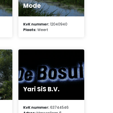
Mode
KvK nummer:
12040940
Plaats:
Weert
Yari SiS B.V.
KvK nummer:
63744546
Adres:
Marconilaan 6