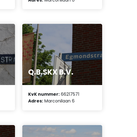
Q.B.SKX B.V.
KvK nummer:
66217571
Adres:
Marconilaan 6