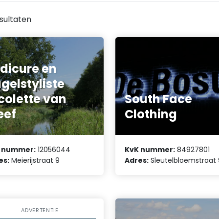
sultaten
dicure en
gelstyliste
colette van
South Face
eef
Clothing
 nummer:
12056044
KvK nummer:
84927801
es:
Meierijstraat 9
Adres:
Sleutelbloemstraat 
ADVERTENTIE