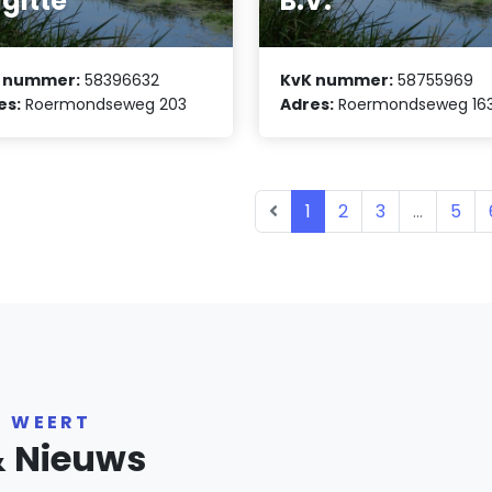
igitte
B.V.
 nummer:
58396632
KvK nummer:
58755969
es:
Roermondseweg 203
Adres:
Roermondseweg 16
1
2
3
...
5
R WEERT
& Nieuws