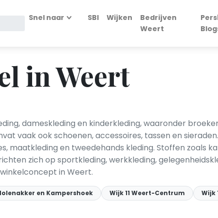
Snel naar
SBI
Wijken
Bedrijven
Pers
Weert
Blog
l in Weert
ing, dameskleding en kinderkleding, waaronder broeken, ja
vat vaak ook schoenen, accessoires, tassen en sieraden.
ies, maatkleding en tweedehands kleding. Stoffen zoals ka
ichten zich op sportkleding, werkkleding, gelegenheidsk
t winkelconcept in Weert.
 Molenakker en Kampershoek
Wijk 11 Weert-Centrum
Wijk 