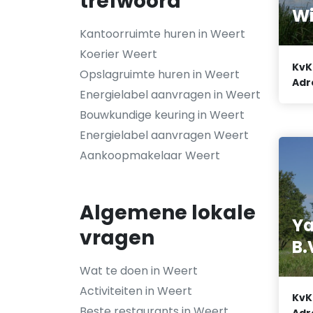
trefwoord
Wi
Kantoorruimte huren in Weert
Koerier Weert
KvK
Opslagruimte huren in Weert
Adr
Energielabel aanvragen in Weert
Bouwkundige keuring in Weert
Energielabel aanvragen Weert
Aankoopmakelaar Weert
Algemene lokale
Ya
vragen
B.
Wat te doen in Weert
Activiteiten in Weert
KvK
Beste restaurants in Weert
Adr