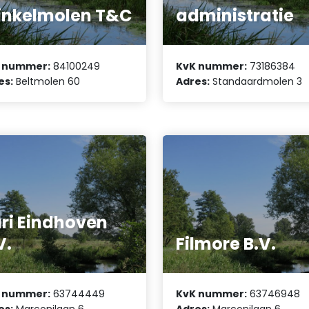
nkelmolen T&C
administratie
 nummer:
84100249
KvK nummer:
73186384
es:
Beltmolen 60
Adres:
Standaardmolen 3
ri Eindhoven
V.
Filmore B.V.
 nummer:
63744449
KvK nummer:
63746948
es:
Marconilaan 6
Adres:
Marconilaan 6