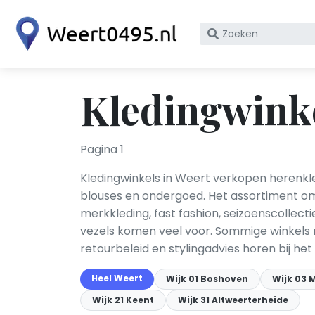
Zoek
op
bedrijfsnaam
of
Kledingwinke
KvK
nummer
Pagina 1
Kledingwinkels in Weert verkopen herenkled
blouses en ondergoed. Het assortiment om
merkkleding, fast fashion, seizoenscollect
vezels komen veel voor. Sommige winkels r
retourbeleid en stylingadvies horen bij he
Heel Weert
Wijk 01 Boshoven
Wijk 03
Wijk 21 Keent
Wijk 31 Altweerterheide