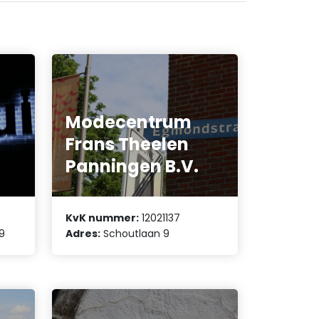
Modecentrum
Frans Theelen
Panningen B.V.
KvK nummer:
12021137
9
Adres:
Schoutlaan 9