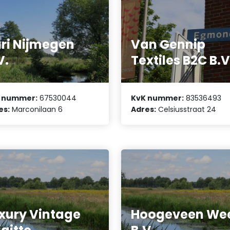
ri Nijmegen
Van Gennip
V.
Textiles B2C B.V
 nummer:
67530044
KvK nummer:
83536493
es:
Marconilaan 6
Adres:
Celsiusstraat 24
xury Vintage
Hoogeveen Wee