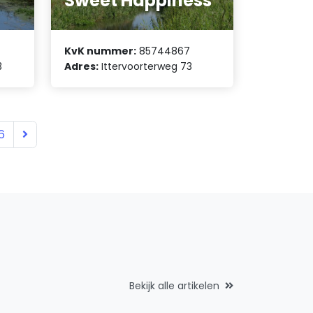
Sweet Happiness
KvK nummer:
85744867
3
Adres:
Ittervoorterweg 73
6
Bekijk alle artikelen