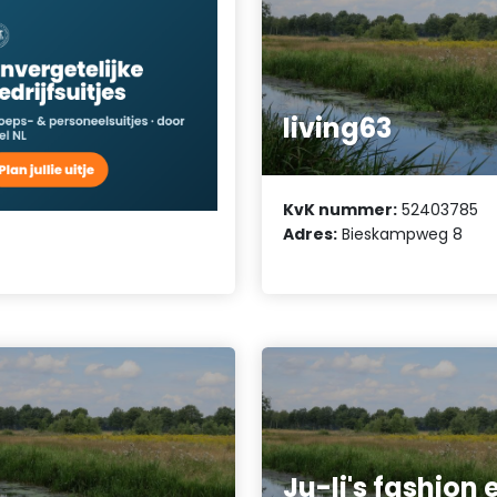
living63
KvK nummer:
52403785
Adres:
Bieskampweg 8
Ju-li's fashion 