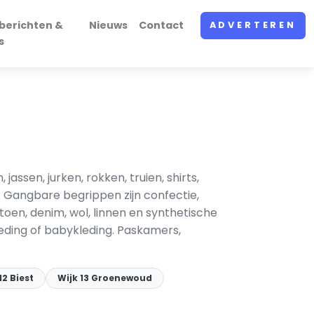
berichten &
Nieuws
Contact
ADVERTEREN
s
ssen, jurken, rokken, truien, shirts,
 Gangbare begrippen zijn confectie,
toen, denim, wol, linnen en synthetische
leding of babykleding. Paskamers,
12 Biest
Wijk 13 Groenewoud