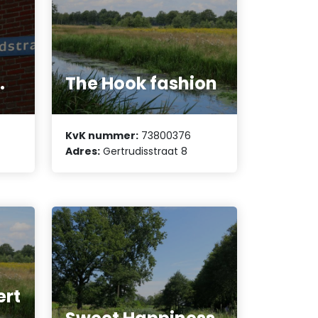
.
The Hook fashion
KvK nummer:
73800376
Adres:
Gertrudisstraat 8
rt