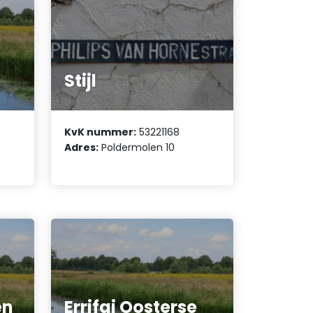
Stijl
KvK nummer:
53221168
Adres:
Poldermolen 10
en
Errifai Oosterse