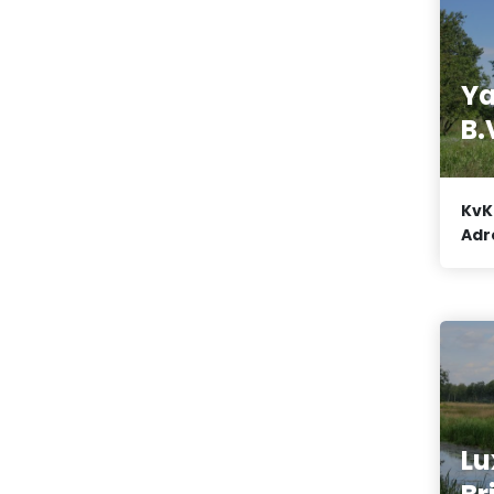
Ya
B.
KvK
Adr
Lu