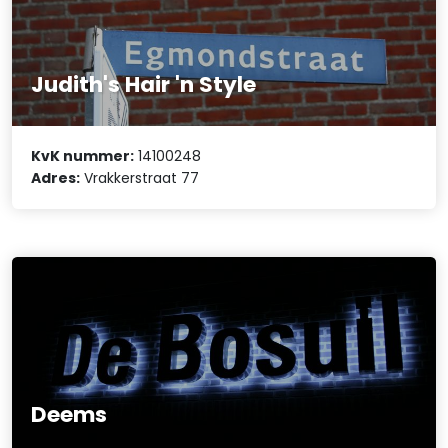
Judith's Hair 'n Style
KvK nummer:
14100248
Adres:
Vrakkerstraat 77
Deems