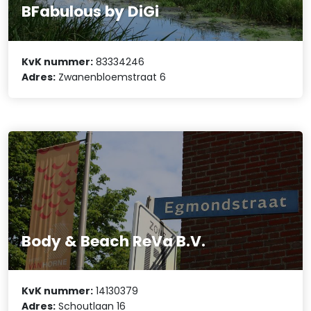
BFabulous by DiGi
KvK nummer:
83334246
Adres:
Zwanenbloemstraat 6
Body & Beach ReVa B.V.
KvK nummer:
14130379
Adres:
Schoutlaan 16