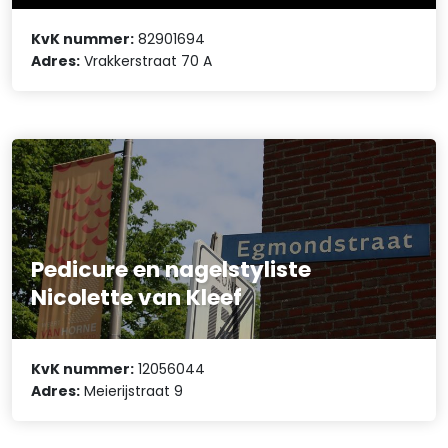
KvK nummer:
82901694
Adres:
Vrakkerstraat 70 A
Pedicure en nagelstyliste
Nicolette van Kleef
KvK nummer:
12056044
Adres:
Meierijstraat 9