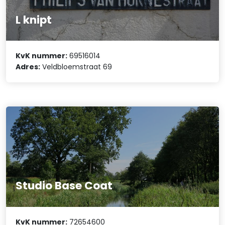
L knipt
KvK nummer:
69516014
Adres:
Veldbloemstraat 69
Studio Base Coat
KvK nummer:
72654600