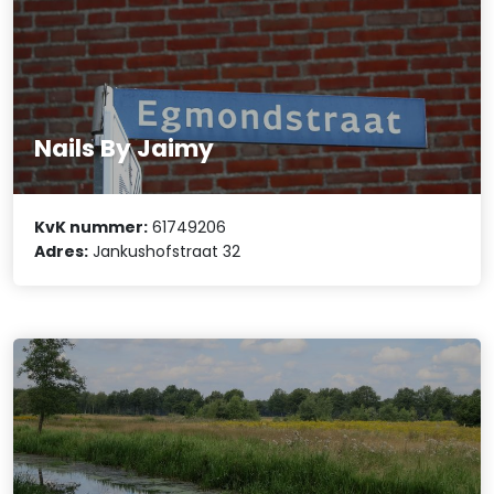
Nails By Jaimy
KvK nummer:
61749206
Adres:
Jankushofstraat 32