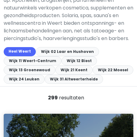
up. Apotheken, drogisterijen, parfumerieën en
natuurwinkels verkopen cosmetica, supplementen en
gezondheidsproducten. Solaria, spas, sauna's en
wellness­centra in Weert bieden ontspannings- en
lichaamsbehandelingen aan, net als tatoeage- en
piercingstudio's, haarverlengingsstudio's en barbers.
Heel Weert
Wijk 02 Laar en Hushoven
Wijk 11 Weert-Centrum
Wijk 12 Biest
Wijk 13 Groenewoud
Wijk 21 Keent
Wijk 22 Moesel
Wijk 24 Leuken
Wijk 31 Altweerterheide
299
resultaten