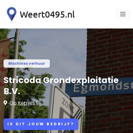
Machines verhuur
Stricoda Grondexploitatie
B.V.
Op Kernies 1
IS DIT JOUW BEDRIJF?