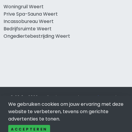
Woningruil Weert
Prive Spa-Sauna Weert
Incassobureau Weert
Bedrijfsruimte Weert
Ongediertebestrijding Weert
© 2019 - 2026 Realisatie en SEO door
SEO-bureau
Lion
We gebruiken cookies om jouw ervaring met deze
Internet. Betaal alleen voor bewezen resultaten?
SEO
optimalisatie No Cure No Pay
.
Weert
is onderdeel van Lion
website te verbeteren, tevens om gerichte
Internet.
advertenties te tonen.
Beeldcredits
ACCEPTEREN