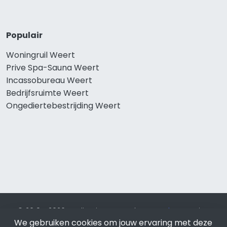
Populair
Woningruil Weert
Prive Spa-Sauna Weert
Incassobureau Weert
Bedrijfsruimte Weert
Ongediertebestrijding Weert
© 2019 - 2026 Realisatie en SEO door
SEO-bureau
Lion
We gebruiken cookies om jouw ervaring met deze
Internet. Betaal alleen voor bewezen resultaten?
SEO