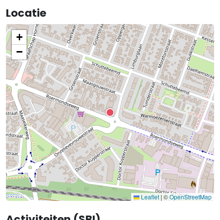
Locatie
+
−
Leaflet
|
©
OpenStreetMap
Activiteiten (SBI)