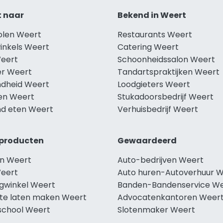
t naar
Bekend in Weert
holen Weert
Restaurants Weert
winkels Weert
Catering Weert
Weert
Schoonheidssalon Weert
r Weert
Tandartspraktijken Weert
dheid Weert
Loodgieters Weert
len Weert
Stukadoorsbedrijf Weert
d eten Weert
Verhuisbedrijf Weert
producten
Gewaardeerd
n Weert
Auto-bedrijven Weert
eert
Auto huren-Autoverhuur 
ngwinkel Weert
Banden-Bandenservice W
te laten maken Weert
Advocatenkantoren Weer
school Weert
Slotenmaker Weert