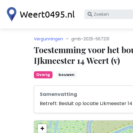
Zoek
op
bedrijfsnaam
of
Vergunningen
gmb-2025-567231
KvK
Toestemming voor het bo
nummer
IJkmeester 14 Weert (v)
Overig
bouwen
Samenvatting
Betreft: Besluit op locatie IJkmeester 1
+