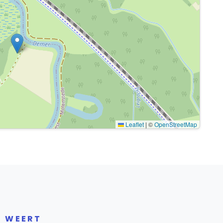
Leaflet
|
©
OpenStreetMap
R WEERT