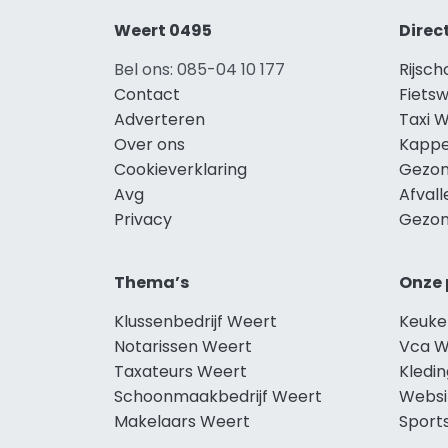
Weert 0495
Direc
Bel ons: 085-04 10 177
Rijsc
Contact
Fiets
Adverteren
Taxi 
Over ons
Kappe
Cookieverklaring
Gezon
Avg
Afval
Privacy
Gezon
Thema’s
Onze 
Klussenbedrijf Weert
Keuke
Notarissen Weert
Vca W
Taxateurs Weert
Kledi
Schoonmaakbedrijf Weert
Websi
Makelaars Weert
Sport