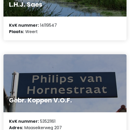
L.H.J. Saes
KvK nummer:
14119547
Plaats:
Weert
Gebr. Koppen V.O.F.
KvK nummer:
53521161
Adres:
Maaseikerweg 207