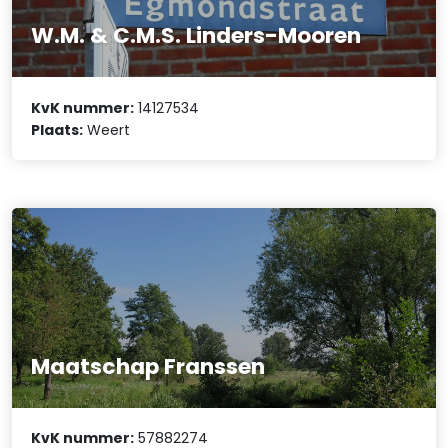
W.M. & C.M.S. Linders-Mooren
KvK nummer:
14127534
Plaats:
Weert
Maatschap Franssen
KvK nummer:
57882274