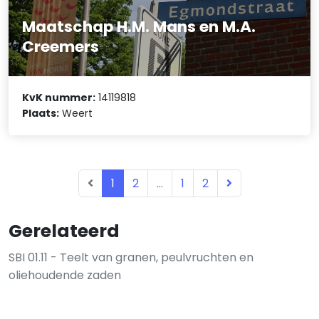
Maatschap H.M. Mans en M.A.
Creemers
KvK nummer:
14119818
Plaats:
Weert
1
2
...
1
2
Gerelateerd
SBI 01.11 - Teelt van granen, peulvruchten en
oliehoudende zaden