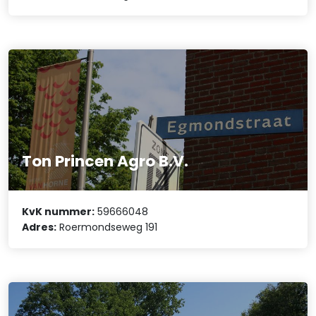
Ton Princen Agro B.V.
KvK nummer:
59666048
Adres:
Roermondseweg 191