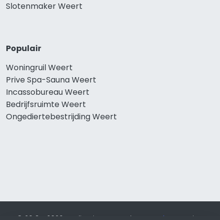
Slotenmaker Weert
Populair
Woningruil Weert
Prive Spa-Sauna Weert
Incassobureau Weert
Bedrijfsruimte Weert
Ongediertebestrijding Weert
© 2019 - 2026 Realisatie en SEO door
SEO-bureau
Lion