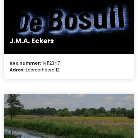
J.M.A. Eckers
KvK nummer:
14112347
Adres:
Laarderheerd 12