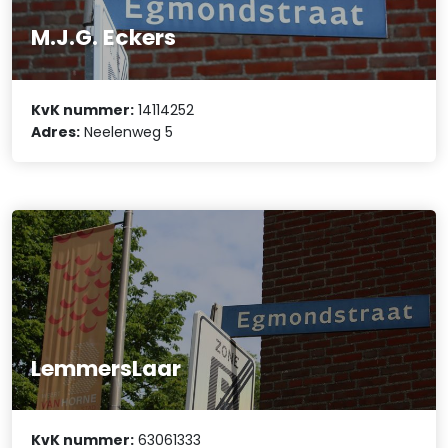
M.J.G. Eckers
KvK nummer:
14114252
Adres:
Neelenweg 5
LemmersLaar
KvK nummer:
63061333