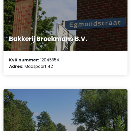
Bakkerij Broekmans B.V.
KvK nummer:
12045554
Adres:
Maaspoort 42