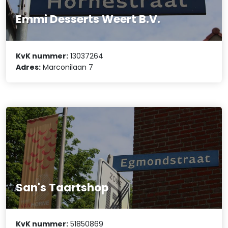
Emmi Desserts Weert B.V.
KvK nummer:
13037264
Adres:
Marconilaan 7
San's Taartshop
KvK nummer:
51850869