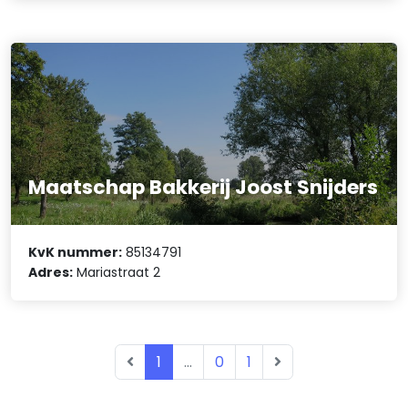
Maatschap Bakkerij Joost Snijders
KvK nummer:
85134791
Adres:
Mariastraat 2
1
...
0
1