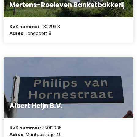
Mertens-Roeleven Banketbakkerij
KvK nummer:
13029313
Adres:
Langpoort 8
Albert Heijn B.V.
KvK nummer:
35012085
Adres:
Muntpassage 49