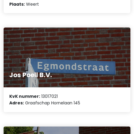
Plaats:
Weert
Jos Poell B.V.
KvK nummer:
13017021
Adres:
Graafschap Hornelaan 145