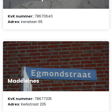
KvK nummer:
78670640
Adres:
Irenelaan 65
Madeleines
KvK nummer:
78677335
Adres:
Kerkstraat 205