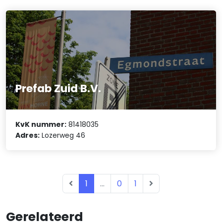
Prefab Zuid B.V.
KvK nummer:
81418035
Adres:
Lozerweg 46
1
...
0
1
Gerelateerd