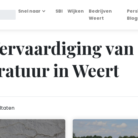
Snel naar
SBI
Wijken
Bedrijven
Pers
Weert
Blog
Vervaardiging va
atuur in Weert
ltaten