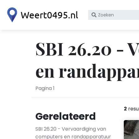
Zoek
op
bedrijfsnaam
of
SBI 26.20 - 
KvK
nummer
en randappar
Pagina 1
2
resu
Gerelateerd
SBI 26.20 - Vervaardiging van
computers en randapparatuur