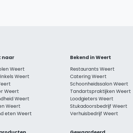
t naar
Bekend in Weert
holen Weert
Restaurants Weert
winkels Weert
Catering Weert
Weert
Schoonheidssalon Weert
r Weert
Tandartspraktijken Weert
dheid Weert
Loodgieters Weert
len Weert
Stukadoorsbedrijf Weert
d eten Weert
Verhuisbedrijf Weert
producten
Gewaardeerd