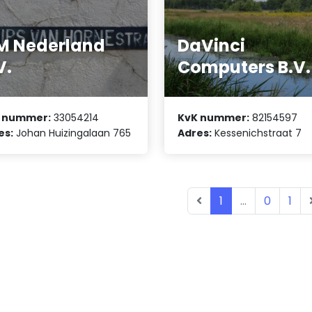
M Nederland
DaVinci
V.
Computers B.V.
 nummer:
33054214
KvK nummer:
82154597
es:
Johan Huizingalaan 765
Adres:
Kessenichstraat 7
1
...
0
1