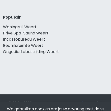
Populair
Woningruil Weert
Prive Spa-Sauna Weert
Incassobureau Weert
Bedrijfsruimte Weert
Ongediertebestrijding Weert
© 2019 - 2026 Realisatie en SEO door
SEO-bureau
Lion
We gebruiken cookies om jouw ervaring met deze
Internet. Betaal alleen voor bewezen resultaten?
SEO