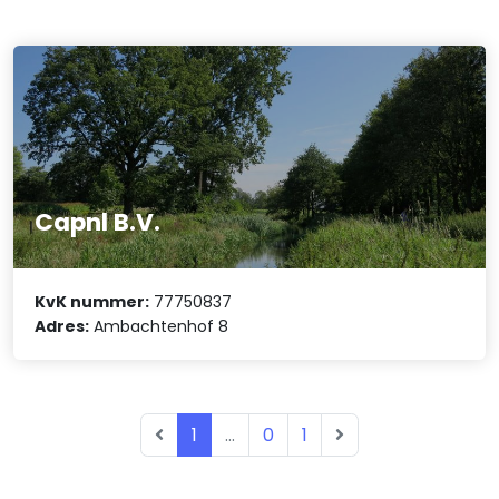
Capnl B.V.
KvK nummer:
77750837
Adres:
Ambachtenhof 8
1
...
0
1