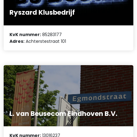
Ryszard Klusbedrijf
KvK nummer:
85283177
Adres:
Achterstestraat 101
L. van Beusecom Eindhoven B.V.
KvK nummer:
13016237