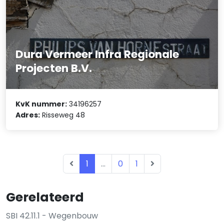
Dura Vermeer Infra Regionale
Projecten B.V.
KvK nummer:
34196257
Adres:
Risseweg 48
1
...
0
1
Gerelateerd
SBI 42.11.1 - Wegenbouw