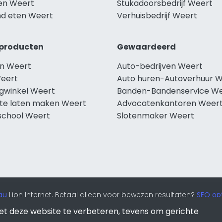
len Weert
Stukadoorsbedrijf Weert
d eten Weert
Verhuisbedrijf Weert
producten
Gewaardeerd
n Weert
Auto-bedrijven Weert
eert
Auto huren-Autoverhuur 
ngwinkel Weert
Banden-Bandenservice W
te laten maken Weert
Advocatenkantoren Weer
school Weert
Slotenmaker Weert
au
Lion Internet. Betaal alleen voor bewezen resultaten?
SEO opt
et deze website te verbeteren, tevens om gerichte