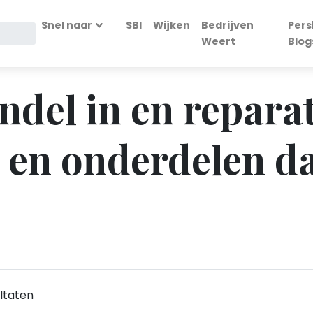
Snel naar
SBI
Wijken
Bedrijven
Pers
Weert
Blog
ndel in en repara
 en onderdelen d
ltaten