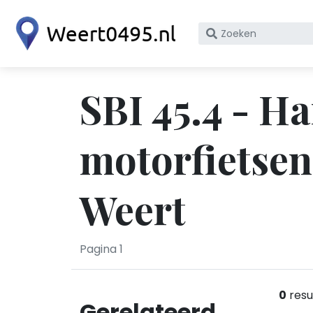
Zoek
op
bedrijfsnaam
of
SBI 45.4 - Ha
KvK
nummer
motorfietsen
Weert
Pagina 1
0
resu
Gerelateerd