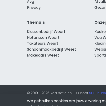
Avg
Afval
Privacy
Gezon
Thema’s
Onze 
Klussenbedrijf Weert
Keuke
Notarissen Weert
Vca W
Taxateurs Weert
Kledi
Schoonmaakbedrijf Weert
Websi
Makelaars Weert
Sport
© 2019 - 2026 Realisatie en SEO door
SEO-bure
van Lion Internet.
We gebruiken cookies om jouw ervaring m
Beeldcredits