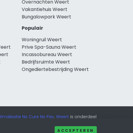
Overnachten Weert
Vakantiehuis Weert
Bungalowpark Weert
Populair
Woningruil Weert
Weert
Prive Spa-Sauna Weert
eert
Incassobureau Weert
t
Bedrijfsruimte Weert
Ongediertebestrijding Weert
imalisatie No Cure No Pay
.
Weert
is onderdeel
ACCEPTEREN