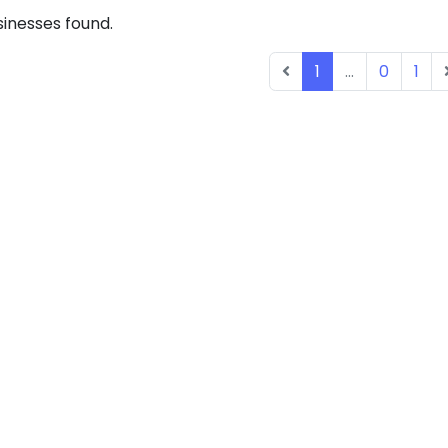
inesses found.
1
...
0
1