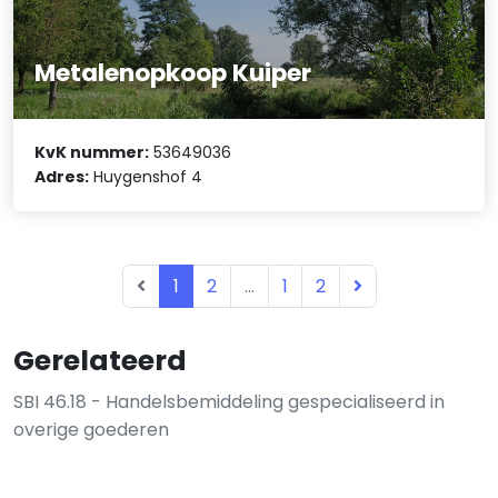
Metalenopkoop Kuiper
KvK nummer:
53649036
Adres:
Huygenshof 4
1
2
...
1
2
Gerelateerd
SBI 46.18 - Handelsbemiddeling gespecialiseerd in
overige goederen