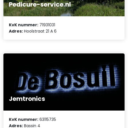
Pedicure-service.nl
KvK nummer:
71931031
Adres:
Hoolstraat 21 A 6
Jemtronics
KvK nummer:
63115735
Adres:
Bassin 4