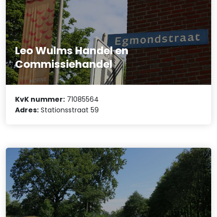
Leo Wulms Handel en
Commissiehandel
KvK nummer:
71085564
Adres:
Stationsstraat 59