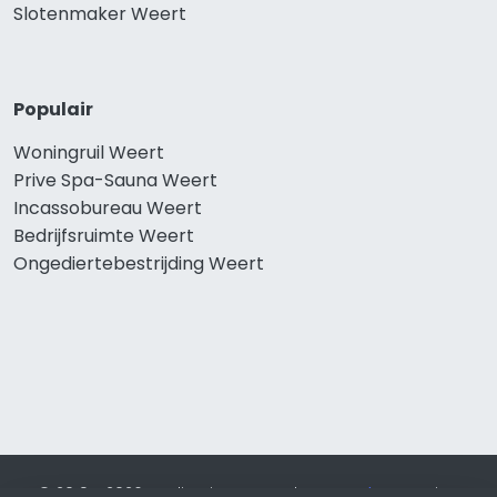
Slotenmaker Weert
Populair
Woningruil Weert
Prive Spa-Sauna Weert
Incassobureau Weert
Bedrijfsruimte Weert
Ongediertebestrijding Weert
© 2019 - 2026 Realisatie en SEO door
SEO-bureau
Lion