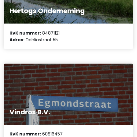
Hertogs Onderneming
KvK nummer:
84871121
Adres:
Dahliastraat 55
Vindros B.V.
KvK nummer:
60816457