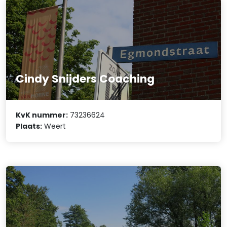
Cindy Snijders Coaching
KvK nummer:
73236624
Plaats:
Weert