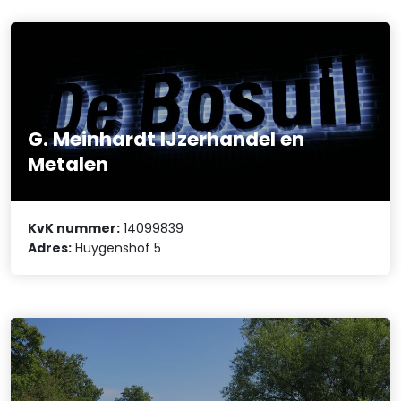
G. Meinhardt IJzerhandel en
Metalen
KvK nummer:
14099839
Adres:
Huygenshof 5