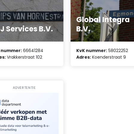
Global Integra
J Services B.V.
B.V.
 nummer:
66641284
KvK nummer:
58022252
es:
Vrakkerstraat 102
Adres:
Koenderstraat 9
ADVERTENTIE