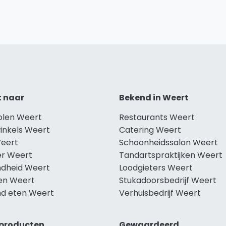
t naar
Bekend in Weert
holen Weert
Restaurants Weert
winkels Weert
Catering Weert
Weert
Schoonheidssalon Weert
r Weert
Tandartspraktijken Weert
dheid Weert
Loodgieters Weert
len Weert
Stukadoorsbedrijf Weert
d eten Weert
Verhuisbedrijf Weert
producten
Gewaardeerd