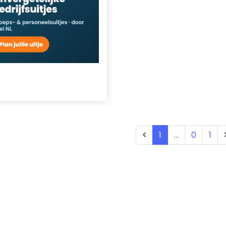
1
...
0
1