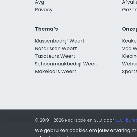
Avg
Afval
Privacy
Gezon
Thema’s
Onze 
Klussenbedrijf Weert
Keuke
Notarissen Weert
Vca W
Taxateurs Weert
Kledi
Schoonmaakbedrijf Weert
Websi
Makelaars Weert
Sport
© 2019 - 2026 Realisatie en SEO door
SEO-bure
van Lion Internet.
We gebruiken cookies om jouw ervaring m
Beeldcredits