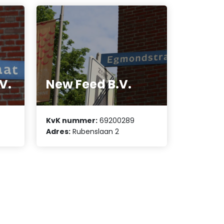
V.
New Feed B.V.
KvK nummer:
69200289
Adres:
Rubenslaan 2