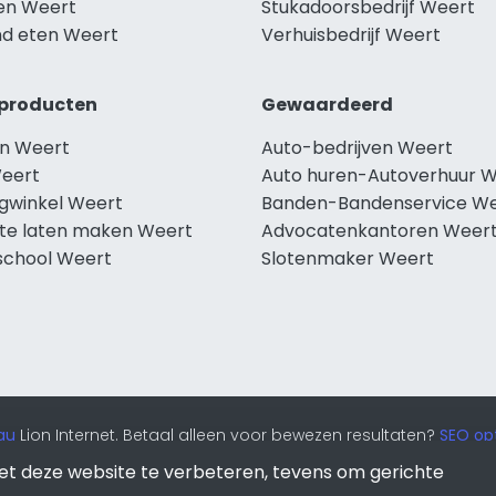
len Weert
Stukadoorsbedrijf Weert
d eten Weert
Verhuisbedrijf Weert
producten
Gewaardeerd
n Weert
Auto-bedrijven Weert
eert
Auto huren-Autoverhuur 
ngwinkel Weert
Banden-Bandenservice W
te laten maken Weert
Advocatenkantoren Weer
school Weert
Slotenmaker Weert
au
Lion Internet. Betaal alleen voor bewezen resultaten?
SEO opt
et deze website te verbeteren, tevens om gerichte