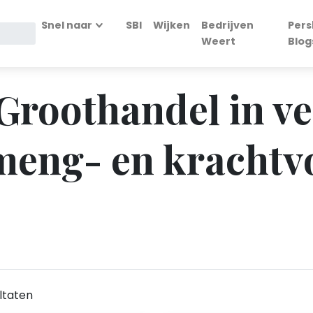
Snel naar
SBI
Wijken
Bedrijven
Pers
Weert
Blog
- Groothandel in v
meng- en krachtvo
ltaten