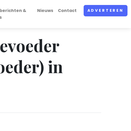
berichten &
Nieuws
Contact
ADVERTEREN
s
eevoeder
eder) in