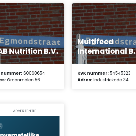
Multifeed
B Nutrition B.V.
International B.
 nummer:
60060654
KvK nummer:
54545323
es:
Graanmolen 56
Adres:
Industriekade 34
ADVERTENTIE