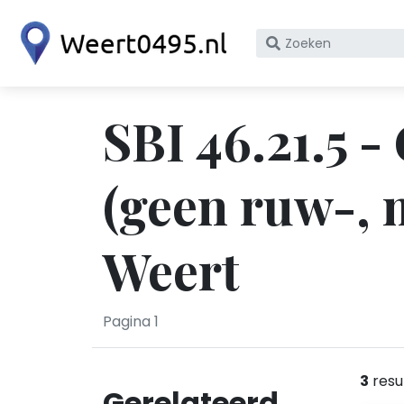
Zoek
op
bedrijfsnaam
of
SBI 46.21.5 
KvK
nummer
(geen ruw-, 
Weert
Pagina 1
3
resu
Gerelateerd