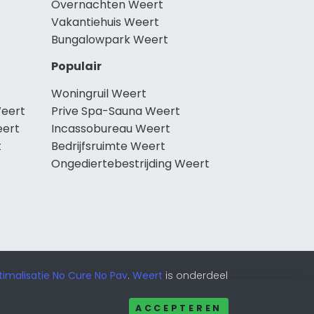
Overnachten Weert
Vakantiehuis Weert
Bungalowpark Weert
Populair
Woningruil Weert
Weert
Prive Spa-Sauna Weert
eert
Incassobureau Weert
t
Bedrijfsruimte Weert
Ongediertebestrijding Weert
imalisatie No Cure No Pay
.
Weert
is onderdeel
ACCEPTEREN