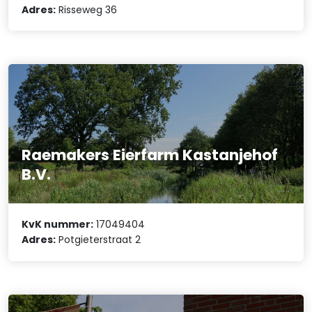
Adres:
Risseweg 36
Raemakers Eierfarm Kastanjehof
B.V.
KvK nummer:
17049404
Adres:
Potgieterstraat 2