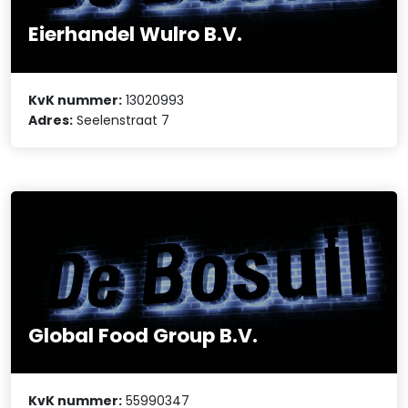
Eierhandel Wulro B.V.
KvK nummer:
13020993
Adres:
Seelenstraat 7
Global Food Group B.V.
KvK nummer:
55990347