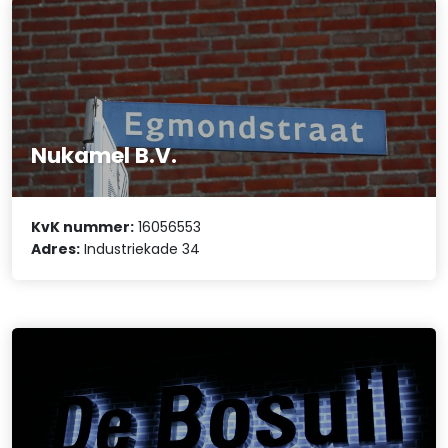
Nukamel B.V.
KvK nummer:
16056553
Adres:
Industriekade 34