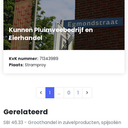
Kunnen Pluimveebedrijf en
Eierhandel
KvK nummer:
71343989
Plaats:
Stramproy
1
...
0
1
Gerelateerd
SBI 46.33 - Groothandel in zuivelproducten, spijsoliën