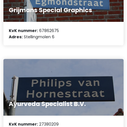
Grijmans Special Graphics
KvK nummer:
67862675
Adres:
Stellingmolen 6
Ayurveda Specialist B.V.
KvK nummer:
27380209