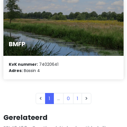
BMFP
KvK nummer:
74020641
Adres:
Bassin 4
1
...
0
1
Gerelateerd