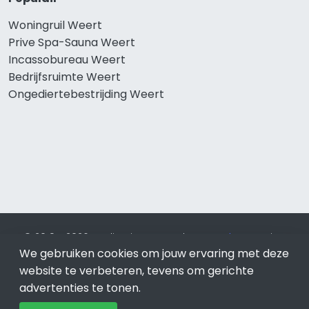
Woningruil Weert
Prive Spa-Sauna Weert
Incassobureau Weert
Bedrijfsruimte Weert
Ongediertebestrijding Weert
© 2019 - 2026 Realisatie en SEO door
SEO-bureau
Lion
We gebruiken cookies om jouw ervaring met deze
Internet. Betaal alleen voor bewezen resultaten?
SEO
optimalisatie No Cure No Pay
.
Weert
is onderdeel van Lion
website te verbeteren, tevens om gerichte
Internet.
advertenties te tonen.