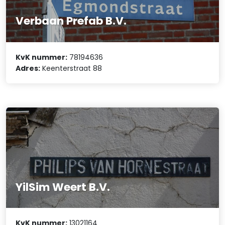
Verbaan Prefab B.V.
KvK nummer:
78194636
Adres:
Keenterstraat 88
YilSim Weert B.V.
KvK nummer:
13021164