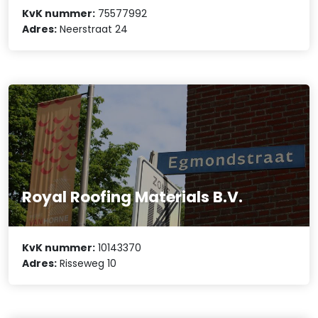
KvK nummer:
75577992
Adres:
Neerstraat 24
Royal Roofing Materials B.V.
KvK nummer:
10143370
Adres:
Risseweg 10