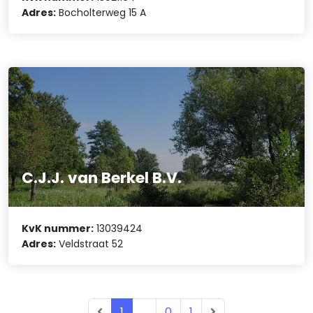
Adres:
Bocholterweg 15 A
C.J.J. van Berkel B.V.
KvK nummer:
13039424
Adres:
Veldstraat 52
1
...
0
1