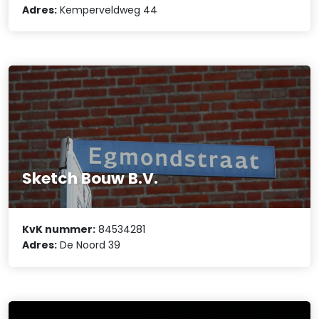
Adres:
Kemperveldweg 44
Sketch Bouw B.V.
KvK nummer:
84534281
Adres:
De Noord 39