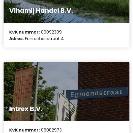
Vihamij Handel B.V.
KvK nummer:
09092309
Adres:
Fahrenheitstraat 4
Intrex B.V.
KvK nummer:
06082973