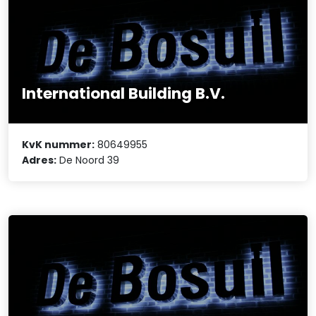
International Building B.V.
KvK nummer:
80649955
Adres:
De Noord 39