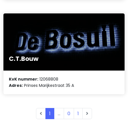
C.T.Bouw
KvK nummer:
12068808
Adres:
Prinses Marijkestraat 35 A
1
...
0
1