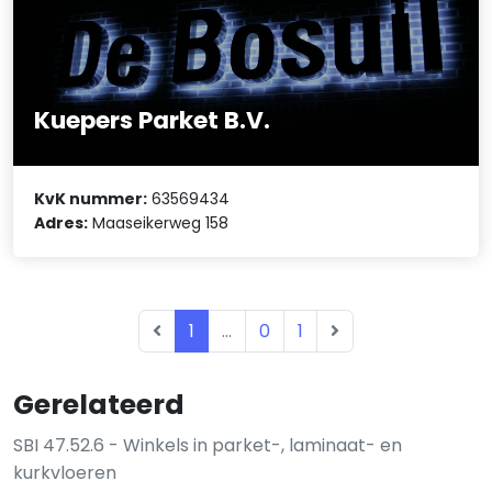
Kuepers Parket B.V.
KvK nummer:
63569434
Adres:
Maaseikerweg 158
1
...
0
1
Gerelateerd
SBI 47.52.6 - Winkels in parket-, laminaat- en
kurkvloeren