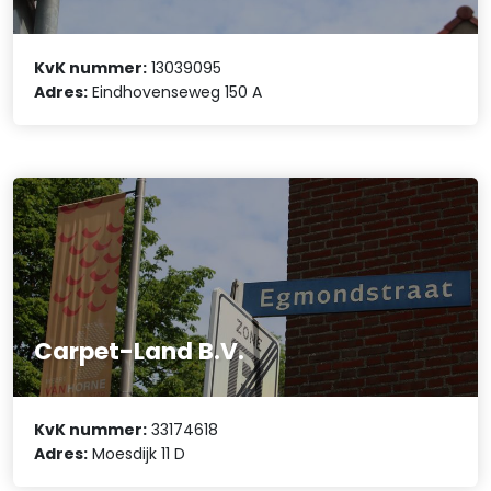
KvK nummer:
13039095
Adres:
Eindhovenseweg 150 A
Carpet-Land B.V.
KvK nummer:
33174618
Adres:
Moesdijk 11 D