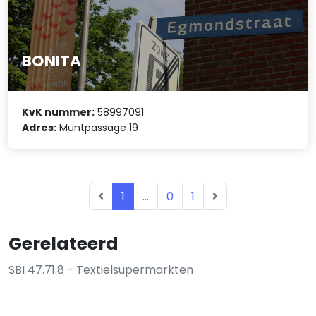
BONITA
KvK nummer:
58997091
Adres:
Muntpassage 19
1
...
0
1
Gerelateerd
SBI 47.71.8 - Textielsupermarkten