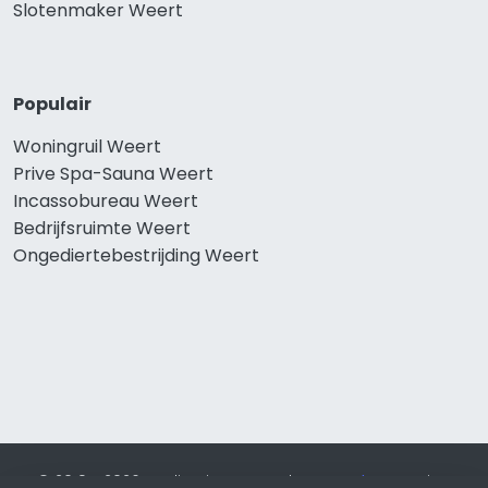
Slotenmaker Weert
Populair
Woningruil Weert
Prive Spa-Sauna Weert
Incassobureau Weert
Bedrijfsruimte Weert
Ongediertebestrijding Weert
© 2019 - 2026 Realisatie en SEO door
SEO-bureau
Lion