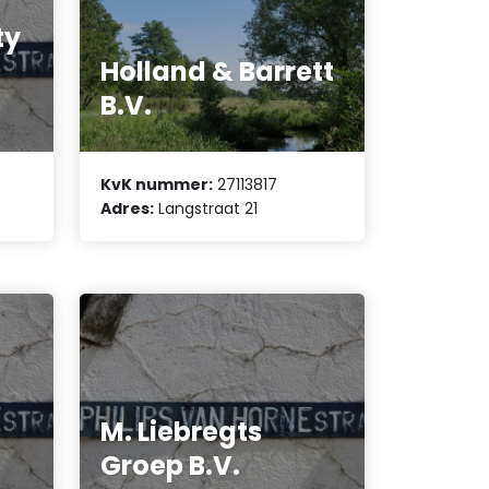
ty
Holland & Barrett
B.V.
KvK nummer:
27113817
Adres:
Langstraat 21
M. Liebregts
Groep B.V.