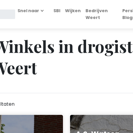
Snel naar
SBI
Wijken
Bedrijven
Pers
Weert
Blog
 Winkels in drogist
Weert
ltaten