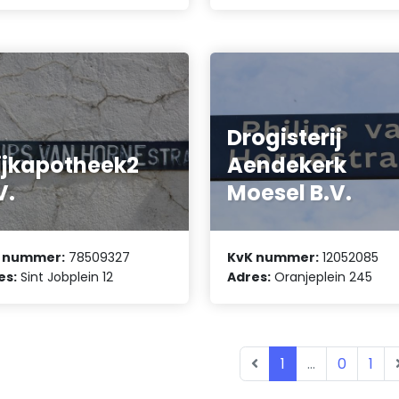
Drogisterij
jkapotheek2
Aendekerk
V.
Moesel B.V.
 nummer:
78509327
KvK nummer:
12052085
es:
Sint Jobplein 12
Adres:
Oranjeplein 245
1
...
0
1