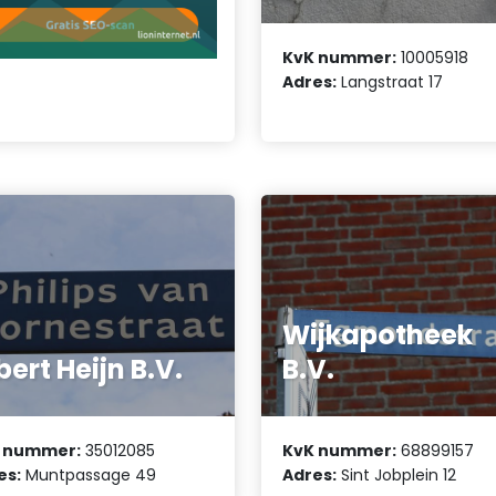
KvK nummer:
10005918
Adres:
Langstraat 17
Wijkapotheek
bert Heijn B.V.
B.V.
 nummer:
35012085
KvK nummer:
68899157
es:
Muntpassage 49
Adres:
Sint Jobplein 12