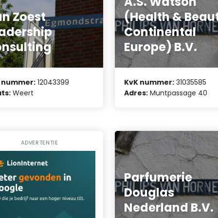
A.S. Watson
n Zoest
(Health & Beau
adership
Continental
nsulting
Europe) B.V.
 nummer:
12043399
KvK nummer:
31035585
ts:
Weert
Adres:
Muntpassage 40
ADVERTENTIE
Parfumerie
Douglas
Nederland B.V.