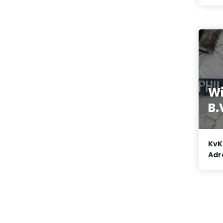
Wi
B.
KvK
Adr