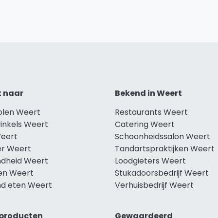
t naar
Bekend in Weert
holen Weert
Restaurants Weert
winkels Weert
Catering Weert
Weert
Schoonheidssalon Weert
r Weert
Tandartspraktijken Weert
dheid Weert
Loodgieters Weert
len Weert
Stukadoorsbedrijf Weert
d eten Weert
Verhuisbedrijf Weert
producten
Gewaardeerd