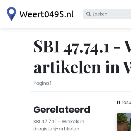
Zoek
op
bedrijfsnaam
of
SBI 47.74.1 -
KvK
nummer
artikelen in 
Pagina 1
11
resu
Gerelateerd
SBI 47.74.1 - Winkels in
drogisterij-artikelen