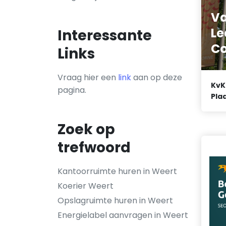
Va
Le
Interessante
Co
Links
Vraag hier een
link
aan op deze
KvK
pagina.
Plaa
Zoek op
trefwoord
Kantoorruimte huren in Weert
Koerier Weert
Opslagruimte huren in Weert
Energielabel aanvragen in Weert