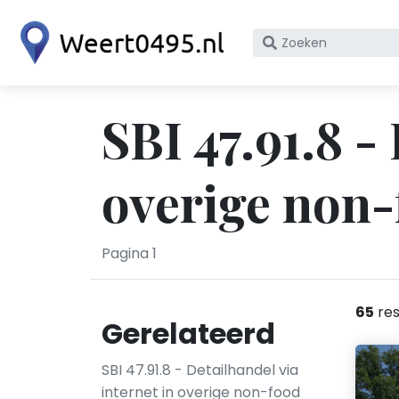
Zoek
op
bedrijfsnaam
of
SBI 47.91.8 -
KvK
nummer
overige non-
Pagina 1
65
res
Gerelateerd
SBI 47.91.8 - Detailhandel via
internet in overige non-food