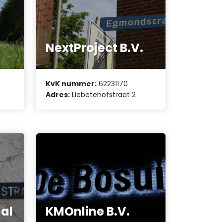
NextProject B.V.
KvK nummer:
62231170
8
Adres:
Liebetehofstraat 2
nal
KMOnline B.V.