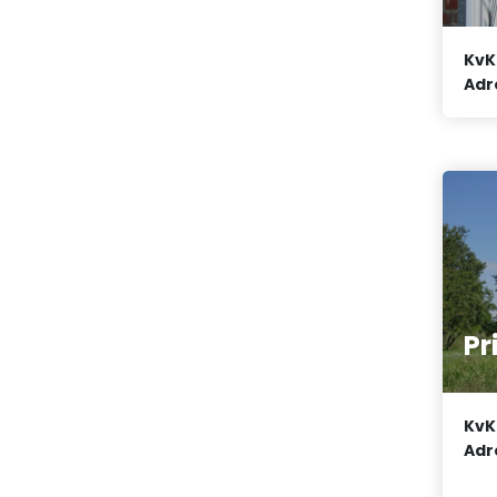
KvK
Adr
Pr
KvK
Adr