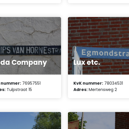
ada Company
Lux etc.
 nummer:
76957551
KvK nummer:
78034531
es:
Tulpstraat 15
Adres:
Mertensweg 2