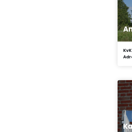
An
KvK
Adr
K