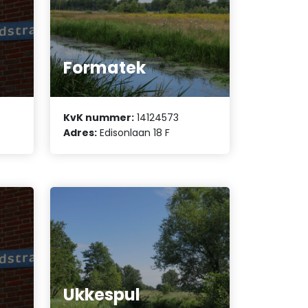
Formatek
KvK nummer:
14124573
Adres:
Edisonlaan 18 F
Ukkespul