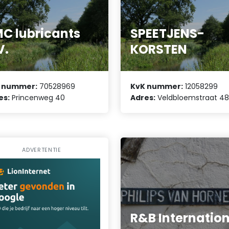
C lubricants
SPEETJENS-
V.
KORSTEN
 nummer:
70528969
KvK nummer:
12058299
es:
Princenweg 40
Adres:
Veldbloemstraat 4
ADVERTENTIE
R&B Internatio