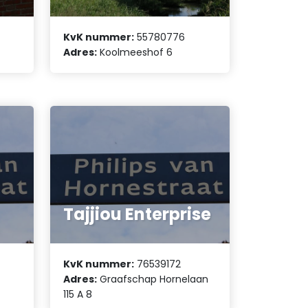
KvK nummer:
55780776
Adres:
Koolmeeshof 6
Tajjiou Enterprise
KvK nummer:
76539172
Adres:
Graafschap Hornelaan
115 A 8