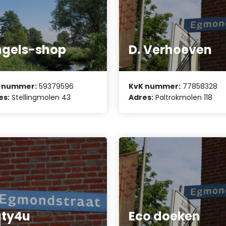
gels-shop
D. Verhoeven
 nummer:
59379596
KvK nummer:
77858328
es:
Stellingmolen 43
Adres:
Paltrokmolen 118
aty4u
Eco doeken