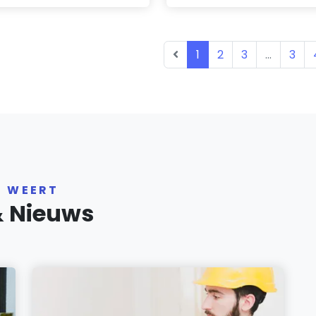
1
2
3
...
3
R WEERT
& Nieuws