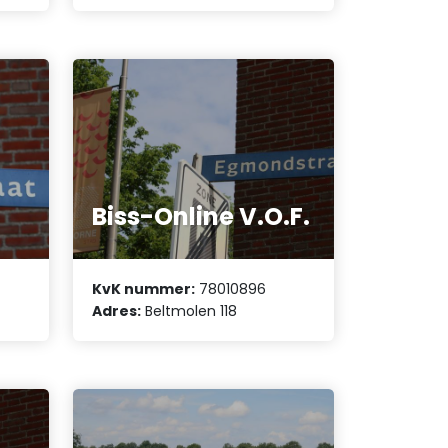
Biss-Online V.O.F.
KvK nummer:
78010896
Adres:
Beltmolen 118