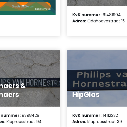
KvK nummer:
61481904
Adres:
Odahoevestraat 15
naers &
naers
HipGlas
 nummer:
83984291
KvK nummer:
14112232
es:
Klaproosstraat 94
Adres:
Klaproosstraat 39