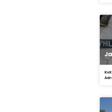
J
KvK
Adr