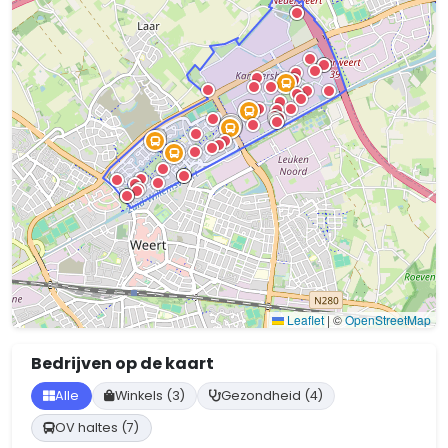
Leaflet
|
©
OpenStreetMap
Bedrijven op de kaart
Alle
Winkels (3)
Gezondheid (4)
OV haltes (7)