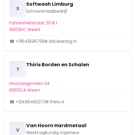
Softwash Limburg
S
Schoonmaakbedrijf
Fahrenheitstraat 20 B 1
6003DC Weert
☎ +31641596756
🌐 ddcleaning.nl
Thiris Borden en Schalen
T
Houtzaagmolen 24
6003CA Weert
☎ +31495450273
🌐 thiris.nl
Van Hoorn Hardmetaal
V
Werktuigkundig ingenieur