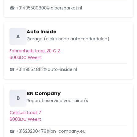
Wijk 32 Tungelroy
☎ +31495580808
🌐 albersparket.nl
Wijk 33 Swartbroek
Auto Inside
Wijk 34 Stramproy
A
Garage (elektrische auto-onderdelen)
Fahrenheitstraat 20 C 2
6003DC Weert
☎ +31495548112
🌐 auto-inside.nl
BN Company
B
Reparatieservice voor airco's
Celsiusstraat 7
6003DG Weert
☎ +31623200479
🌐 bn-company.eu