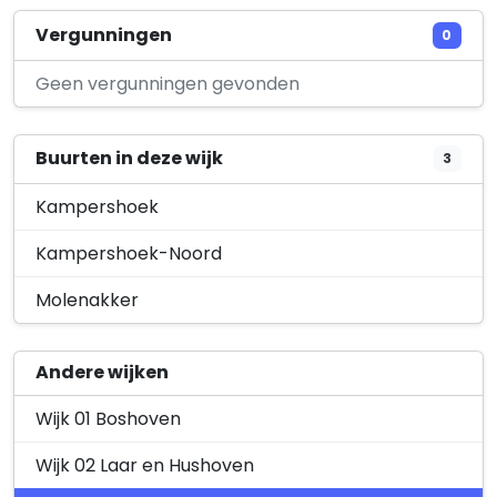
Aspers Duurzaam, Onderhoud en Service B.V.
Vergunningen
0
Via Raeka 5
Geen vergunningen gevonden
Buurten in deze wijk
3
Kampershoek
Kampershoek-Noord
Molenakker
Andere wijken
Wijk 01 Boshoven
Wijk 02 Laar en Hushoven