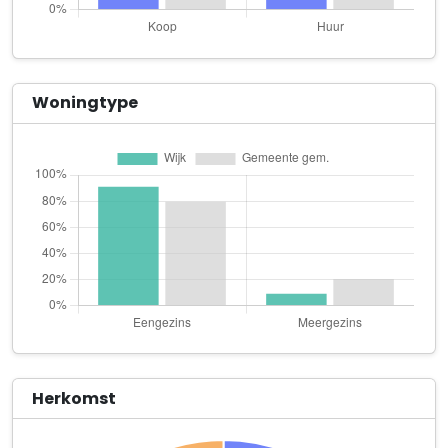
Schreurs Weert Beheer B.V.
Franklinstraat 7
Slampaq Solutions B.V.
Woningtype
Kelvinstraat 15 unit 4
Stichting Kunstcentrum Weert
Noordkade 48 A
Ton Wijen Motorspuiterij
Franklinstraat 13
van Bree elektro
Fahrenheitstraat 20 A 6
Van de Beeten Weert B.V.
Fahrenheitstraat 22 Begane grond
Herkomst
Waterfront
Copernicusstraat 10