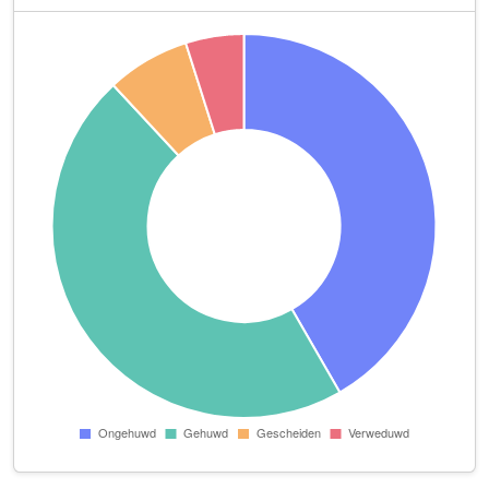
Maidav B.V.
Graanmolen 64
NewCounting B.V.
Windmolen 18
P.C.E. Holding B.V.
Windmolen 68
Rijschool Gear Up
Stellingmolen 23
SDO Schoonmaak B.V.
Edisonlaan 18 E
Studio Blooming Beauty en Lifestyle
Achtkantmolen 38
Any E-Commerce Solutions B.V.
Copernicusstraat 11 Unit 0.20