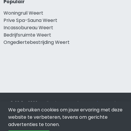
Populair
Woningruil Weert
Prive Spa-Sauna Weert
Incassobureau Weert
Bedrijfsruimte Weert
Ongediertebestrijding Weert
© 2019 - 2026 Realisatie en SEO door
SEO-bureau
Lion
Internet. Betaal alleen voor bewezen resultaten?
SEO
We gebruiken cookies om jouw ervaring met deze
optimalisatie No Cure No Pay
.
Weert
is onderdeel van Lion
website te verbeteren, tevens om gerichte
Internet.
advertenties te tonen.