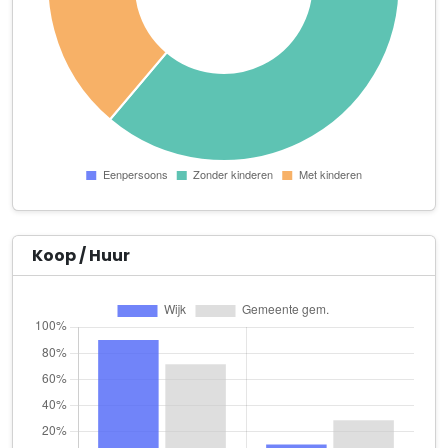
Legacy Scale Models B.V.
Ampèrestraat 8
Loon- en Landbouwbedrijf Stals B.V.
Molenweg 95
Metz Architecten
Noordkade 48 A
Mondhygiëne Praktijk Weert
Noordkade 2 Unit E-4 + E-5
Koop / Huur
Motor-Service-Weert
Fahrenheitstraat 20 A 9
Renier Vaessen
Noordkade 48 A
RTC&P Consultancy & Projectmanagement B.V.
Fahrenheitstraat 20 A 5