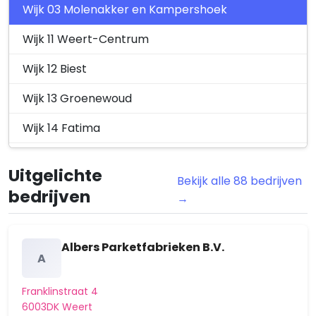
Wijk 03 Molenakker en Kampershoek
Wijk 11 Weert-Centrum
Wijk 12 Biest
Wijk 13 Groenewoud
Wijk 14 Fatima
Wijk 21 Keent
Uitgelichte
Bekijk alle 88 bedrijven
Wijk 22 Moesel
bedrijven
→
Wijk 23 Graswinkel
Wijk 24 Leuken
Albers Parketfabrieken B.V.
A
Wijk 25 Kazernelaan
Franklinstraat 4
Wijk 31 Altweerterheide
6003DK Weert