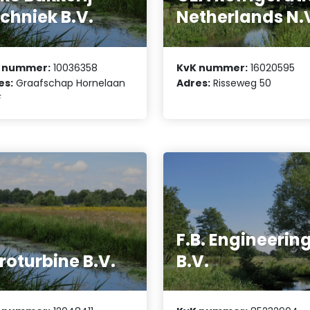
chniek B.V.
Netherlands N.
 nummer:
10036358
KvK nummer:
16020595
es:
Graafschap Hornelaan
Adres:
Risseweg 50
F
F.B. Engineerin
roturbine B.V.
B.V.