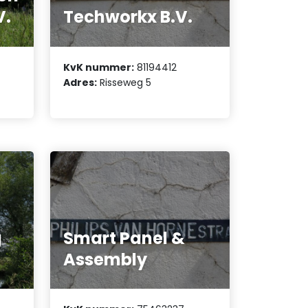
V.
Techworkx B.V.
KvK nummer:
81194412
Adres:
Risseweg 5
g
Smart Panel &
Assembly