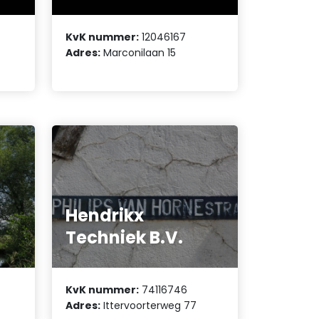
KvK nummer:
12046167
Adres:
Marconilaan 15
Hendrikx
Techniek B.V.
KvK nummer:
74116746
Adres:
Ittervoorterweg 77