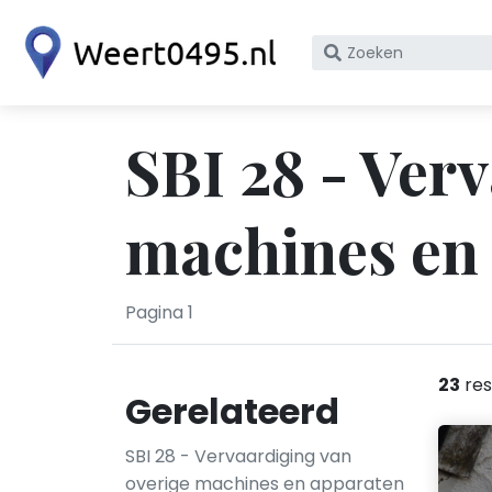
Zoek
op
bedrijfsnaam
of
SBI 28 - Ver
KvK
nummer
machines en 
Pagina 1
23
res
Gerelateerd
SBI 28 - Vervaardiging van
overige machines en apparaten