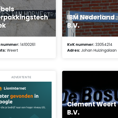
jbels
rpakkingstech
IBM Nederland
ek
B.V.
 nummer:
14100261
KvK nummer:
33054214
ts:
Weert
Adres:
Johan Huizingalaan
ADVERTENTIE
Clement Weert
B.V.