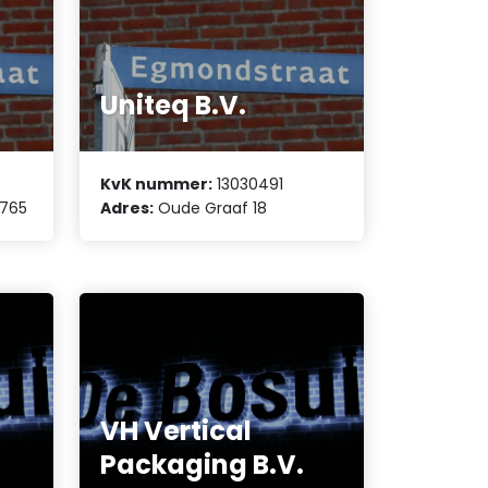
Uniteq B.V.
KvK nummer:
13030491
 765
Adres:
Oude Graaf 18
VH Vertical
Packaging B.V.