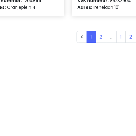
 nummer:
12048411
KvK nummer:
85232904
es:
Oranjeplein 4
Adres:
Irenelaan 101
1
2
...
1
2