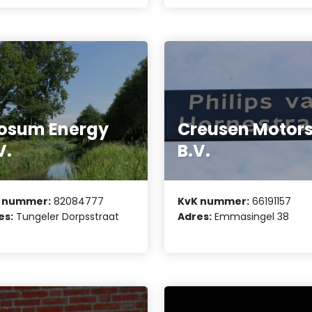
osum Energy
Creusen Motor
V.
B.V.
 nummer:
82084777
KvK nummer:
66191157
es:
Tungeler Dorpsstraat
Adres:
Emmasingel 38