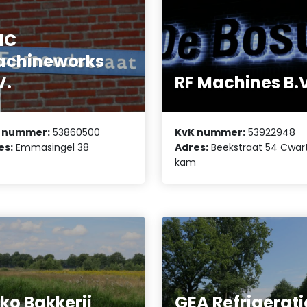
NC
achineworks
V.
RF Machines B.
 nummer:
53860500
KvK nummer:
53922948
es:
Emmasingel 38
Adres:
Beekstraat 54 Cwart
kam
ko Bakkerij
GEA Refrigerat