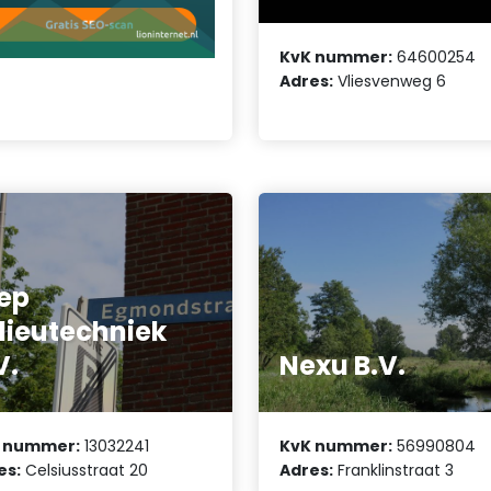
KvK nummer:
64600254
Adres:
Vliesvenweg 6
ep
lieutechniek
V.
Nexu B.V.
 nummer:
13032241
KvK nummer:
56990804
es:
Celsiusstraat 20
Adres:
Franklinstraat 3