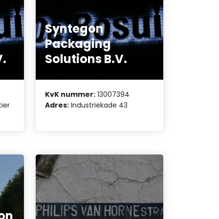
Syntegon
Packaging
V.
Solutions B.V.
KvK nummer:
13007394
ier
Adres:
Industriekade 43
ion