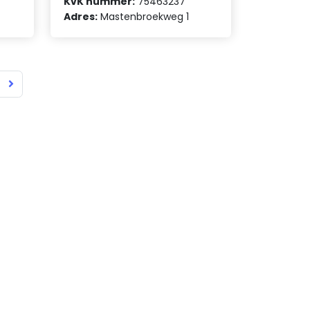
KvK nummer:
75463237
Adres:
Mastenbroekweg 1